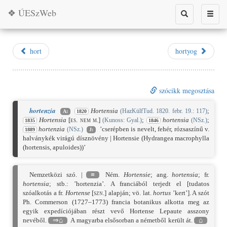
❖ ÚESzWeb
Toggle
Toggle
search
naviga
hort
hortyog
szócikk megosztása
hortenzia
Hortensia
;
(HazKülfTud. 1820. febr. 19.: 117)
A:
1820
Hortensia
[es. nem m.]
;
hortensia
;
(Kunoss: Gyal.)
(NSz.)
1835
1846
hortenzia
’cserépben is nevelt, fehér, rózsaszínű v.
(NSz.)
1889
J:
halványkék virágú dísznövény | Hortensie (Hydrangea macrophylla
(hortensis, apuloides))’
Nemzetközi szó. |
≡
Ném.
Hortensie
; ang.
hortensia
; fr.
hortensia
; stb.: ’hortenzia’. A franciából terjedt el [tudatos
szóalkotás a fr.
Hortense
[szn.]
alapján; vö. lat.
hortus
’kert’]. A szót
Ph. Commerson (1727–1773) francia botanikus alkotta meg az
egyik expedíciójában részt vevő Hortense Lepaute asszony
nevéből.
⇒⌂
A magyarba elsősorban a németből került át.
⌂