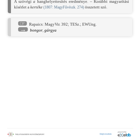
A szóvégi
a
hanghelyettesítés eredménye. – Korábbi magyarítási
kísérlet a
kertéke
összetett szó.
(
1807
: MagyFűvészk. 274)
☞
Rapaics: MagyVir. 392
;
TESz.
;
EWUng.
→
bongor
,
gárgya