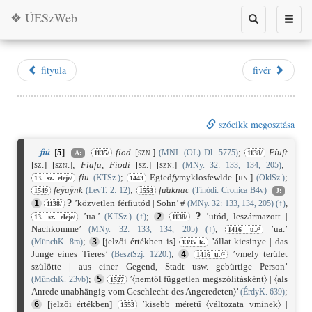
❖ ÚESzWeb
Toggle
Toggle
search
naviga
fityula
fivér
szócikk megosztása
fiú
[
5
]
fiod
[szn.]
;
Fíuſt
(MNL (OL) Dl. 5775)
A:
1135/
1138/
[sz.]
[szn.]
;
Fíaſa
,
Fiodi
[sz.]
[szn.]
;
(MNy. 32: 133, 134, 205)
fiu
;
Egied
fy
myklosfewlde
[hn.]
;
(KTSz.)
(OklSz.)
13. sz. eleje/
1443
feÿaÿnk
;
fuͤaknac
(LevT. 2: 12)
(Tinódi: Cronica B4v)
1549
1553
J:
?
’közvetlen férfiutód | Sohn’ #
,
1
(MNy. 32: 133, 134, 205)
(
↑
)
1138/
?
’ua.’
;
’utód, leszármazott |
(KTSz.)
(
↑
)
2
13. sz. eleje/
1138/
Nachkomme’
,
’ua.’
(MNy. 32: 133, 134, 205)
(
↑
)
1416 u./²
;
[jelzői értékben is]
’állat kicsinye | das
(MünchK. 8ra)
3
1395 k.
Junge eines Tieres’
;
’vmely terület
(BesztSzj. 1220.)
4
1416 u./²
szülötte | aus einer Gegend, Stadt usw. gebürtige Person’
;
’〈nemtől független megszólításként〉 | 〈als
(MünchK. 23vb)
5
1527
Anrede unabhängig vom Geschlecht des Angeredeten〉’
;
(ÉrdyK. 639)
[jelzői értékben]
’kisebb méretű 〈változata vminek〉 |
6
1553