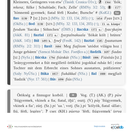
Kleineres, Geringeres von etw’
;
’fiók;
(Tinódi: Cronica O1v.)
7
1564
rekesz; fülke | Schublade; Fach; Zelle’
;
(RMNy. 3/2: 53)
8
1577
’hímnemű gyermek; fiatal férfi | Knabe; Bursche’ #
(KolGl.)
Sz:
fias
?
[sz.]
[szn.]
;
Fyas
[szn.]
(MNy. 32: 133, 134, 205)
(
↑
)
1138/
1454
fiod
|
[szn.]
;
(OklSz.)
(MNy. 32: 133, 134, 205)
(
↑
)
1138/
13. sz. közepe/
fiacska
fyodum
’fiacska | Söhnchen’
|
fyacʒkaÿm
(ÓMS.)
1372 u./
fiaztal
|
fyaʒtalnakuala
’fiókát költ | brüten’
(JókK. 81)
1372 u./
fiú
i
fiaztat
|
fywy̋
|
fyaztattam
(JókK. 145)
(FestK. 142)
1493 k.
1585
fiasít
|
Meg
fiaſitom
’utódot világra hoz |
(RMNy. 2/2: 311)
1604
fiadz
ik
Junge gebären’
|
fiadzo
(Szenczi Molnár: Dict.
Foetífico
a.)
1697
fiú
cska
fiú
sít
[sz.]
|
fiútskát
|
Fiúsítás
[sz.]
(NySz.)
(NSz.)
1794
1806
’leánygyermeket a fiút megillető öröklési jogokkal ruház fel | eine
Tochter mit dem Erbrecht eines Sohnes ausstatten, präfizieren’
fiú
ka
fial
|
fiukákkal
|
meg
fialt
(Szily: NyÚSz.)
(NSz.)
1857/
1888
fiú
s
’fiadzik’
|
fiús
(Nyr. 17: 561)
(NSz.)
1890
Örökség a finnugor korból. |
≡
Vog. (T.) (AK.) (P.)
püw
’fiúgyermek, vkinek a fia; fiatal, ifjú’; osztj. (V.)
päγ
’fiúgyermek,
vkinek a fia’; zürj. (Sz.)
pi
’ua.’; votj. (Sz.)
pi
’kölyök, fiatal ‹állat›;
?
fiú, férfi, legény’;
cser. (KH.)
püerγə
’férfi, fiúgyermek’ (
erya
?
’fiúgyermek, vkinek a fia’);
md. (E.)
bujo
,
pijo
’unoka’; finn
poika
’fiúgyermek, valakinek a fia; ifjú; fióka, fiatal’ [fgr. *
pojka
’fiúgyermek, vkinek a fia’].
⌂
A magyar szó belseji
i
a veláris *
i̮
-