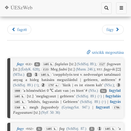
❖ ÚESzWeb
Toggle
Toggle
search
naviga
fagott
fágy
szócikk megosztása
fagy
‹ige›
faglalas
[sz.]
;
fogywan
(SchlSzj. 89.)
A:
1405 k.
1527
[sz.]
;
Meg
fadni
[sz.]
;
nyj.
fagy-ik
[
□]
(ÉrdyK. 628)
(Murm. 246.)
1533
’cseppfolyós test v. nedvességet tartalmazó
(MTsz.)
1
J:
1405 k.
anyag a hideg hatására megszilárdul | gefrieren, anfrieren’ #
;
’fázik | es ist einem kalt’
;
(SchlSzj. 89.)
(
↑
)
2
(NSz.)
3
1797 u./
fagy
lal
’a hőmérséklet 0 ℃ alatt van | es friert’ #
(NSz.)
1808
Sz:
fagy
lalás
[sz.]
’megfagyaszt | gefrieren’
|
(SchlSzj. 89.)
(
↑
)
1405 k.
fagy
ás
’lehűtés, fagyasztás | Gefrieren’
|
(SchlSzj. 89.)
(
↑
)
1405 k.
fagy
aszt
megh
fagyasboly
|
(GyöngySzt. 947.)
1560 k.
1786
Fagyasztani
[sz.]
(NyF. 50: 36)
fagy
‹nsz›
fag
’a
(SchlSzj. 87.)
1
A:
1405 k.
J:
1405 k.