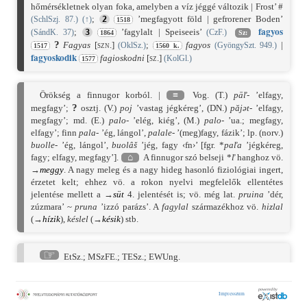
hőmérsékletnek olyan foka, amelyben a víz jéggé változik | Frost’ #
;
’megfagyott föld | gefrorener Boden’
(SchlSzj. 87.)
(
↑
)
2
1518
fagy
os
;
’fagylalt | Speiseeis’
(SándK. 37)
3
(CzF.)
1864
Sz:
?
Fagyas
[szn.]
;
fagyos
|
(OklSz.)
(GyöngySzt. 949.)
1517
1560 k.
fagy
oskod
ik
fagioskodni
[sz.]
(KolGl.)
1577
Örökség a finnugor korból. |
≡
Vog. (T.)
pāľ-
’elfagy,
?
megfagy’;
osztj. (V.)
poj
’vastag jégkéreg’, (DN.)
păjət-
’elfagy,
megfagy’; md. (E.)
palo-
’elég, kiég’, (M.)
palo-
’ua.; megfagy,
elfagy’; finn
pala-
’ég, lángol’,
palale-
’(meg)fagy, fázik’; lp. (norv.)
buolle-
’ég, lángol’,
buolâš
’jég, fagy ‹fn›’ [fgr. *
paľa
’jégkéreg,
fagy; elfagy, megfagy’].
⌂
A finnugor szó belseji *
ľ
hanghoz vö.
→
meggy
. A nagy meleg és a nagy hideg hasonló fiziológiai ingert,
érzetet kelt; ehhez vö. a rokon nyelvi megfelelők ellentétes
jelentése mellett a →
süt
4. jelentését is; vö. még lat.
pruina
’dér,
zúzmara’ ~
pruna
’izzó parázs’. A
fagylal
származékhoz vö.
hizlal
(→
hízik
),
késlel
(→
késik
) stb.
☞
EtSz.
;
MSzFE.
;
TESz.
;
EWUng.
→
fagylalt
UN
UEW. № 700
Nszt
fagy¹
;
fagy²
;
fagyás
;
fagyaszt
;
fagylal
;
fagyos
;
fagyoskodik