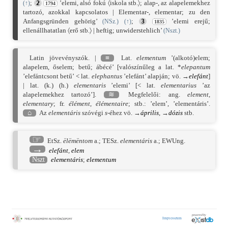
;
’elemi, alsó fokú 〈iskola stb.〉; alap-, az alapelemekhez
(
↑
)
2
1794
tartozó, azokkal kapcsolatos | Elementar-, elementar; zu den
Anfangsgründen gehörig’
;
’elemi erejű;
(NSz.)
(
↑
)
3
1835
ellenállhatatlan 〈erő stb.〉 | heftig; unwiderstehlich’
(Nszt.)
Latin jövevényszók. |
≡
Lat.
elementum
’(alkotó)elem;
alapelem, őselem; betű; ábécé’ [valószínűleg a lat. *
elepantum
’elefántcsont betű’ < lat.
elephantus
’elefánt’ alapján; vö. →
elefánt
]
| lat. (k.) (h.)
elementaris
’elemi’ [< lat.
elementarius
’az
alapelemekhez tartozó’].
≋
Megfelelői: ang.
element
,
elementary
; fr.
élément
,
élémentaire
; stb.: ’elem’, ’elementáris’.
⌂
Az
elementáris
szóvégi
s
-éhez vö. →
április
, →
dózis
stb.
☞
EtSz.
ëlëmëntom
a.;
TESz.
elementáris
a.;
EWUng.
→
elefánt
,
elem
Nszt
elementáris
;
elementum