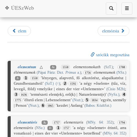
❖ ÚESzWeb
Toggle
Toggle
search
naviga
elem
elemózsia
szócikk megosztása
elementum
△
elementomokath
;
(SzT.)
A:
1558
1708
élémentumok
;
elementumok
(Pápai Páriz: Dict.
Primus
a.)
(NSz.)
1756
’lényeges, alapvető, fő alkotórész, alapalkatrész |
1
J:
1558
Grundbestandteil’
;
’a négy »őselem« (tűz, víz,
(SzT.)
(
↑
)
2
1592
levegő, föld) vmelyike | eines der vier «Urelemente»’
;
(Cisio M2b)
’természeti elem(ek), erő(k) | Naturelement(e)’
;
3
(NySz.)
4
1636
’éltető elem | Lebenselement’
;
’egyén, személy
(Nszt.)
5
1775
1834
| Person’
;
’kezdet | Anfang’
(Nszt.)
6
(Babos: KözhSzt.)
1865
elementáris
elementaris
;
(MNy. 64: 352)
A:
1757
1794
elementáris
’a négy »őselemet« érintő, arra
(NSz.)
1
J:
1757
vonatkozó | eines der vier «Urelemente» betreffend’
(MNy. 64: 352)