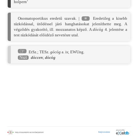
holpern’
Onomatopoetikus eredetű szavak. |
≡
Eredetileg a kisebb
rázkódással, ütődéssel járó hanghatásokat jeleníthette meg. A
végződés gyakorító, ill. mozzanatos képző. A
döcög
4. jelentése a
test rázkódását előidéző nevetésre utal.
☞
EtSz.
;
TESz.
göcög
a. is;
EWUng.
Nszt
döccen
;
döcög