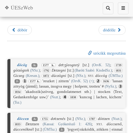
❖ ÚESzWeb
Toggle
Toggle
search
naviga
döbör
dödölle
szócikk megosztása
döcög
deͦcʒÿeogtetÿ
[sz.]
;
(OrvK. 52)
A:
1577 k.
1739
götzögtek
;
Detzegni
[sz.]
;
(NSz.)
(Baróti Szabó: KisdedSz.)
1792
1831
Giczeg
;
düczögni
[sz.]
;
nyj.
döccög
(Kreszn.)
(NSz.)
(ÚMTsz.)
1872
’reszket | zittern’
;
’lassan
1
(OrvK. 52)
(
↑
)
2
J:
1577 k.
1636
zötyög 〈jármű〉; lassan, inogva megy | holpern; trotten’ #
;
(NySz.)
3
’akadozik〈szöveg, gondolatmenet stb.〉 | stocken 〈Text,
1834
Gedankenfolge usw.〉’
;
’kuncog | lachen, kichern’
(Nszt.)
4
1838
(Tsz.)
döccen
doͤczenés
[sz.]
;
döttzen
;
(NSz.)
(Nszt.)
A:
1755
1787
Detztzen
;
nyj.
döccsenő
,
(Kassai: Gyökerésző 1: 426)
1833
düccenőknél
[sz.]
’(egyet) rázkódik, zökken | einmal
(ÚMTsz.)
J: