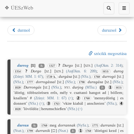
❖ ÚESzWeb
Toggle
Toggle
search
naviga
durmol
duruzsol
szócikk megosztása
durrog
?
[
1
]
Durgo
[sz.]
[szn.]
;
(AnjOkm. 2: 314)
A:
1327
?
Dorgo
[sz.]
[szn.]
;
durog
(AnjOkm. 6: 209)
1354
1651/
;
durgása
[sz.]
;
durrogó
[sz.]
(Zrínyi: MM. 1: 67)
(NSz.)
1720 k.
1760
;
dorrogással
[sz.]
;
duragása
[sz.]
;
(NSz.)
(NSz.)
(NSz.)
1777
1798
Durrongás
[sz.]
;
nyj.
durjog
(NSz.)
(MTsz.)
1
1820
J:
1651/
’dörög; többszörösen erős, mély v. csattanó hangot ad | böllern;
knallern’ #
;
’mennydörög | es
(Zrínyi: MM. 1: 67)
(
↑
)
2
1760
donnert’
;
’vkire kiabál | anschreien’
;
(NSz.)
(
↑
)
3
(NSz.)
4
1763
’lövöldöz | herumschießen’
(NSz.)
(
↑
)
1820
durran
meg
dorrannak
;
durranás
[sz.]
(NySz.)
A:
1760
1775
;
durranik
[
□]
’dörögni kezd | es
(Nszt.)
(Nszt.)
1
1799
J:
1760