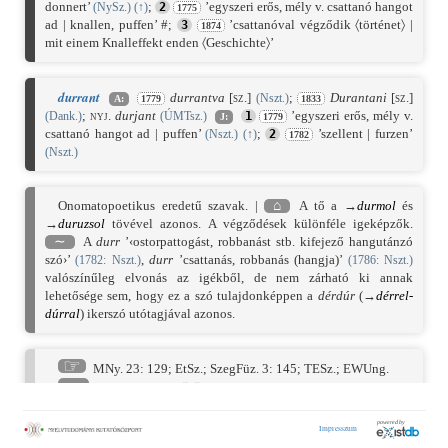
donnert’
;
’egyszeri erős, mély v. csattanó hangot
(NySz.)
(
↑
)
2
1775
ad | knallen, puffen’ #;
’csattanóval végződik 〈történet〉 |
3
1874
mit einem Knalleffekt enden 〈Geschichte〉’
durrant
durrantva
[sz.]
;
Durantani
[sz.]
(Nszt.)
A:
1779
1833
;
nyj.
durjant
’egyszeri erős, mély v.
(Dank.)
(ÚMTsz.)
1
J:
1779
csattanó hangot ad | puffen’
;
’szellent | furzen’
(Nszt.)
(
↑
)
2
1782
(Nszt.)
Onomatopoetikus eredetű szavak. |
⌂
A tő a →
durmol
és
→
duruzsol
tövével azonos. A végződések különféle igeképzők.
∼
A
durr
’‹ostorpattogást, robbanást stb. kifejező hangutánzó
szó›’
,
durr
’csattanás, robbanás (hangja)’
(
1782
: Nszt.)
(
1786
: Nszt.)
valószínűleg elvonás az igékből, de nem zárható ki annak
lehetősége sem, hogy ez a szó tulajdonképpen a
dérdúr
(→
dérrel-
dúrral
) ikerszó utótagjával azonos.
☞
MNy. 23: 129
;
EtSz.
;
SzegFüz. 3: 145
;
TESz.
;
EWUng.
→
dérrel-dúrral
,
dörög
,
durmol
,
duruzsol
Nszt
durran
;
durrant
;
durrog