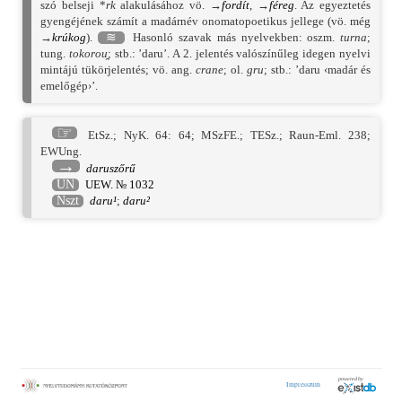
szó belseji *
rk
alakulásához vö. →
fordít
, →
féreg
. Az egyeztetés
gyengéjének számít a madárnév onomatopoetikus jellege (vö. még
→
krúkog
).
≋
Hasonló szavak más nyelvekben: oszm.
turna
;
tung.
tokorou̯
; stb.: ’daru’. A 2. jelentés valószínűleg idegen nyelvi
mintájú tükörjelentés; vö. ang.
crane
; ol.
gru
; stb.: ’daru ‹madár és
emelőgép›’.
☞
EtSz.
;
NyK. 64: 64
;
MSzFE.
;
TESz.
;
Raun-Eml. 238
;
EWUng.
→
daruszőrű
UN
UEW. № 1032
Nszt
daru¹
;
daru²