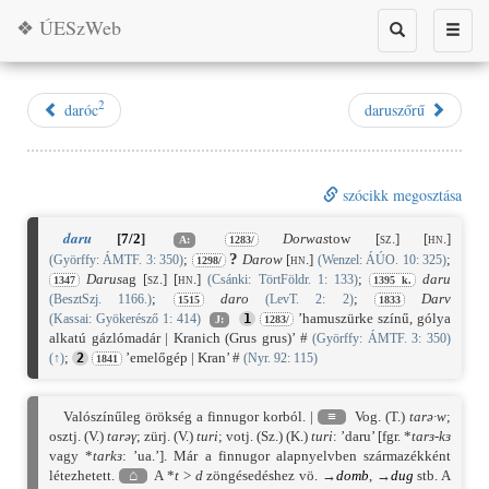
❖ ÚESzWeb
Toggle
Toggle
search
naviga
2
daróc
daruszőrű
szócikk megosztása
daru
[
7/2
]
Dorwas
tow
[sz.]
[hn.]
A:
1283/
?
;
Darow
[hn.]
;
(Györffy: ÁMTF. 3: 350)
(Wenzel: ÁÚO. 10: 325)
1298/
Darus
ag
[sz.]
[hn.]
;
daru
(Csánki: TörtFöldr. 1: 133)
1347
1395 k.
;
daro
;
Darv
(BesztSzj. 1166.)
(LevT. 2: 2)
1515
1833
’hamuszürke színű, gólya
(Kassai: Gyökerésző 1: 414)
1
J:
1283/
alkatú gázlómadár | Kranich (Grus grus)’ #
(Györffy: ÁMTF. 3: 350)
;
’emelőgép | Kran’ #
(
↑
)
2
(Nyr. 92: 115)
1841
Valószínűleg örökség a finnugor korból. |
≡
Vog. (T.)
tarə·w
;
osztj. (V.)
tarəγ
; zürj. (V.)
turi
; votj. (Sz.) (K.)
turi
: ’daru’ [fgr. *
tarɜ-kɜ
vagy *
tarkɜ
: ’ua.’]. Már a finnugor alapnyelvben származékként
létezhetett.
⌂
A *
t
>
d
zöngésedéshez vö. →
domb
, →
dug
stb. A