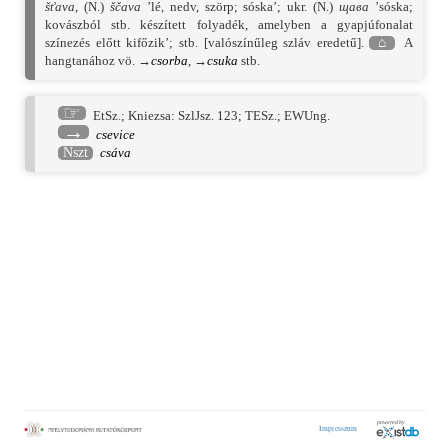
šťava
, (N.)
ščava
’lé, nedv, szörp; sóska’; ukr. (N.)
щава
’sóska;
kovászból stb. készített folyadék, amelyben a gyapjúfonalat
színezés előtt kifőzik’; stb. [valószínűleg szláv eredetű].
⌂
A
hangtanához vö. →
csorba
, →
csuka
stb.
☞
EtSz.
;
Kniezsa: SzlJsz. 123
;
TESz.
;
EWUng.
→
csevice
Nszt
csáva