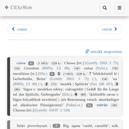
❖ ÚESzWeb
Toggle
Toggle
search
naviga
csausz
csavar
szócikk megosztása
csáva
Chawa
[hn.]
;
(Györffy: DHA. I: 75)
A:
(†1015)
1220 k./
Cawaban
;
czáua
;
(RMNy. 2/2: 60)
(NySz.)
1545
1565
1783
?
tsaválásra
[sz.]
’bőrkikészítő lé |
(NSz.)
1
J:
(†1015)
1220 k./
Gerberbrühe, Beize’
,
’ua.’
(Györffy: DHA. I: 75)
(
↑
)
1545
;
’moslék | Spülicht’
;
(RMNy. 2/2: 60)
(
↑
)
2
(Nyr. 108: 107)
3
1755
’lúgos v. moslékos edény; csávagödör | Gefäß für die Lauge
1803
od. das Spülicht; Gerbergrube’
;
’〈különféle savas v.
(EtSz.)
4
1895
lúgos folyadékok neveként〉 | 〈als Benennung versch. säurehaltiger
csává
s
od. alkalischer Flüssigkeiten〉’
(PallasLex.)
Sz:
1301/
Chawas
[hn.]
(Györffy: ÁMTF. 3: 550)
Szláv jövevényszó. |
≡
Blg.
щава
’cserlé, cserzőlé’; szlk.