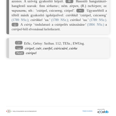
azonos. A szóvég gyakorító képző.
≋
Hasonló hangutánzó-
hangfestő szavak: finn
sirkutta-
; ném.
zirpen
, (R.)
tschirpen
; or.
чирикать
; stb.: ’csiripel, csicsereg; ciripel’.
∼
Ugyanebből a
tőből másik gyakorító igeképzővel:
csirikkál
’csiripel, csicsereg’
;
csirikkel
’ua.’
;
csirikol
’ua.’
.
(
1789
: NSz.)
(
1789
: NSz.)
(
1789
: NSz.)
⌂
A
csirip
’‹indulatszó a csiripelés utánzására›’
a
(
1804
: NSz.)
csiripel
-ből elvonással keletkezett.
☞
EtSz.
;
Grétsy: Szóhas. 112
;
TESz.
;
EWUng.
→
ciripel
,
csér
,
cserfel
,
csiricsáré
,
csirke
Nszt
csiripel