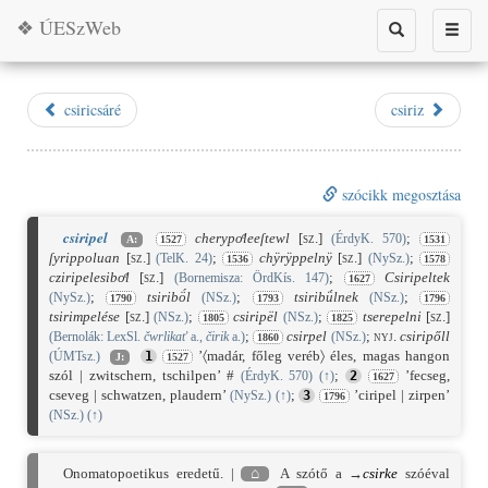
❖ ÚESzWeb
Toggle
Toggle
search
naviga
csiricsáré
csiriz
szócikk megosztása
csiripel
cherypoͤleeſtewl
[sz.]
;
(ÉrdyK. 570)
A:
1527
1531
ſyrippoluan
[sz.]
;
chÿrÿppelnÿ
[sz.]
;
(TelK. 24)
(NySz.)
1536
1578
cziripelesiboͤl
[sz.]
;
Csiripeltek
(Bornemisza: ÖrdKís. 147)
1627
;
tsiribö́l
;
tsiribǘlnek
;
(NySz.)
(NSz.)
(NSz.)
1790
1793
1796
tsirimpelése
[sz.]
;
csiripël
;
tserepelni
[sz.]
(NSz.)
(NSz.)
1805
1825
;
csirpel
;
nyj.
csiripőll
(Bernolák: LexSl.
čwrlikať
a.,
čirik
a.)
(NSz.)
1860
’〈madár, főleg veréb〉 éles, magas hangon
(ÚMTsz.)
1
J:
1527
szól | zwitschern, tschilpen’ #
;
’fecseg,
(ÉrdyK. 570)
(
↑
)
2
1627
cseveg | schwatzen, plaudern’
;
’ciripel | zirpen’
(NySz.)
(
↑
)
3
1796
(NSz.)
(
↑
)
Onomatopoetikus eredetű. |
⌂
A szótő a →
csirke
szóéval