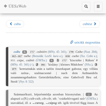
❖ ÚESzWeb
Toggle
Toggle
search
naviga
csiba
csibész
szócikk megosztása
csibe
csibéért
;
Czibe
;
(MNy. 45: 341)
(Nszt. 204)
A:
1757
1799
tsébe
;
csebe
;
(Bernolák: LexSl.
kura
a.)
(Tsz.
Czibe
a.)
1825–1827
1838
nyj.
csipe
,
csübét
’kiscsirke | Küken’ #
(ÚMTsz.)
1
J:
1757
;
’kislány | kleines Mädchen’
;
(MNy. 45: 341)
(
↑
)
2
(NSz.)
3
1861
’keresztrakás után a tarlón összekapart gabona; egy villára
1879
való széna-, szalmacsomó | nach dem Aufmandeln
zusammengeharktes Getreidehäuflein; eine Gabelvoll Heu od.
Stroh’
(Nyr. 8: 522)
Származékszó, képzésmódja azonban bizonytalan. |
⌂
Az
alapszó a (N.)
csib-csib
,
cib-cib
; stb. ’‹csirkehívogató szó›’
(ÚMTsz.)
szavakkal, ill. a →
cseveg
, →
csipog
stb. igék tövével függ össze. A