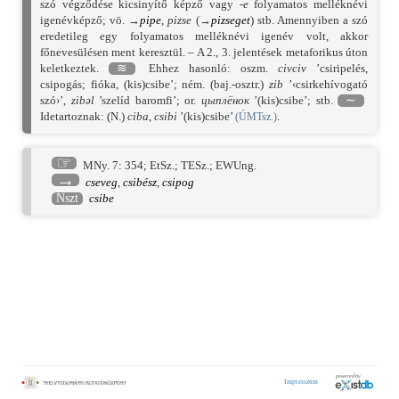
szó végződése kicsinyítő képző vagy
-e
folyamatos melléknévi
igenévképző; vö. →
pipe
,
pizse
(→
pizseget
) stb. Amennyiben a szó
eredetileg egy folyamatos melléknévi igenév volt, akkor
főnevesülésen ment keresztül. – A 2., 3. jelentések metaforikus úton
keletkeztek.
≋
Ehhez hasonló: oszm.
civciv
’csiripelés,
csipogás; fióka, (kis)csibe’; ném. (baj.-osztr.)
zib
’‹csirkehívogató
szó›’,
zibəl
’szelíd baromfi’; or.
цыплёнок
’(kis)csibe’; stb.
∼
Idetartoznak: (N.)
ciba
,
csibi
’(kis)csibe’
.
(ÚMTsz.)
☞
MNy. 7: 354
;
EtSz.
;
TESz.
;
EWUng.
→
cseveg
,
csibész
,
csipog
Nszt
csibe