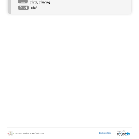
→
cica
,
cincog
Nszt
cic¹