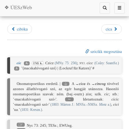
❖ ÚESzWeb
Toggle
Toggle
search
naviga
cibóka
cica
szócikk megosztása
cic
Czicz
;
nyj.
cicc
(MNy. 75: 256)
(Csűry: SzamSz.)
A:
1745 k.
’〈macskahívogató szó〉 | 〈Lockruf für Katzen〉’ #
J:
Onomatopoetikus eredetű. |
⌂
A →
cica
és →
cincog
tövével
azonos állathívogató szó, az egér hangját utánozza. Hasonló
onomatopoetikus szavak: ném. (baj.-osztr.)
ziss
; szlk.
cic
; stb.:
’‹macskahívogató szó›’.
∼
Idetartoznak:
cicic
’‹macskahívogató szó›’
,
cici
(
1803
: Márton J.: MNSz.–NMSz.
Mietz
a.)
’ua.’
.
(
1831
: Kreszn.)
☞
Nyr. 73: 245
;
TESz.
;
EWUng.