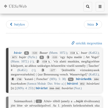
❖ ÚESzWeb
Toggle
Toggle
search
naviga
butykos
búza
szócikk megosztása
búvár
Buuar
;
buar
;
(Murm. 1072.)
(KolGl.)
A:
1533
1550 k.
bujár
’egy fajta madár | Art Vogel’
(NySz.)
1
1673
J:
1533
;
’víz alatti munkára, megfigyelésre
(Murm. 1072.)
(
↑
)
2
1550 k.
kiképzett, az ahhoz szükséges felszerelést viselő személy | Taucher’
#
;
’〈különféle víziszárnyasok
(KolGl.)
(
↑
)
3
1577
megnevezéseként〉 | 〈zur Benennung versch. Wasservögel〉’
;
(KolGl.)
búvár
kod
ik
’kutató | Forscher’
4
(MNy. 5: 38)
1768
Sz:
1604
búvár
ol
buarkodom
|
búvárlani
(Szenczi Molnár: Dict.
Vríno
a.)
1832
búvár
lat
[sz.]
|
buvárlat
(MNy. 4: 253)
(Nszt.)
1844–1845
Származékszó. |
⌂
A
búv-
tőből (amely a →
bújik
tőváltozata)
jött létre
-ár
névszóképzővel. Az 1. jelentés keletkezésének oka