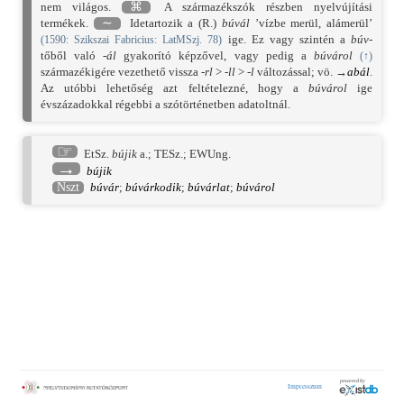
nem világos.
⌘
A származékszók részben nyelvújítási
termékek.
∼
Idetartozik a (R.)
búvál
’vízbe merül, alámerül’
ige. Ez vagy szintén a
búv-
(
1590
: Szikszai Fabricius: LatMSzj. 78)
tőből való
-ál
gyakorító képzővel, vagy pedig a
búvárol
(
↑
)
származékigére vezethető vissza
-rl
>
-ll
>
-l
változással; vö. →
abál
.
Az utóbbi lehetőség azt feltételezné, hogy a
búvárol
ige
évszázadokkal régebbi a szótörténetben adatoltnál.
☞
EtSz.
bújik
a.;
TESz.
;
EWUng.
→
bújik
Nszt
búvár
;
búvárkodik
;
búvárlat
;
búvárol