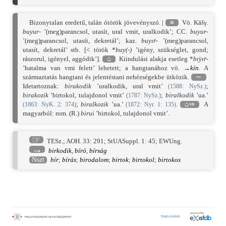
Bizonytalan eredetű, talán ótörök jövevényszó. |
≡
Vö. Kāšγ.
buyur-
’(meg)parancsol, utasít, ural vmit, uralkodik’; CC.
buyur-
’(meg)parancsol, utasít, dekretál’; kaz.
buyı̈r-
’(meg)parancsol,
utasít, dekretál’ stb. [< török *
buy(-)
’igény, szükséglet, gond;
rászorul, igényel, aggódik’].
⌂
Kiindulási alakja esetleg *
bı̈yı̈r-
’hatalma van vmi felett’ lehetett; a hangtanához vö. →
kín
. A
származtatás hangtani és jelentéstani nehézségekbe ütközik.
∼
Idetartoznak:
birakodik
’uralkodik, ural vmit’
;
(
1588
: NySz.)
birakozik
’birtokol, tulajdonol vmit’
;
biralkodik
’ua.’
(
1787
: NySz.)
;
biralkozik
’ua.’
.
⌂⇒
A
(
1863
: NyK. 2: 374)
(
1872
: Nyr. 1: 135)
magyarból: rom. (R.)
birui
’birtokol, tulajdonol vmit’.
☞
TESz.
;
AOH. 33: 291
;
StUASuppl. 1: 45
;
EWUng.
→
birkodik
,
bíró
,
bírság
Nszt
bír
;
bírás
;
birodalom
;
birtok
;
birtokol
;
birtokos