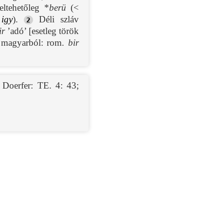
ltehetőleg *
berü
(<
→
igy
).
Déli szláv
2
ir
’adó’ [esetleg török
magyarból: rom.
bir
;
Doerfer: TE. 4: 43
;