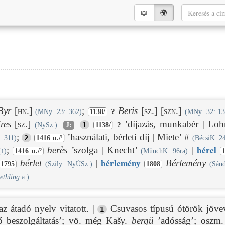
📖︎
🌍︎
Byr
[hn.]
;
Beris
[sz.]
[szn.]
?
(MNy. 23: 362)
1138/
(MNy. 32: 13
ires
[sz.]
’díjazás, munkabér | Lo
1
?
(NySz.)
J:
1138/
;
’használati, bérleti díj | Miete’ #
2
. 311)
1416 u./¹
(BécsiK. 2
bér
el
;
berès
’szolga | Knecht’
|
(
↑
)
1416 u./²
(MünchK. 96ra)
bér
lemény
bérlet
|
Bérlemény
1795
(Szily: NyÚSz.)
1808
(Sánd
ethling
a.)
z átadó nyelv vitatott. |
Csuvasos típusú ótörök jöve
1
ő beszolgáltatás’; vö. még Kāšγ.
bergü
’adósság’; oszm