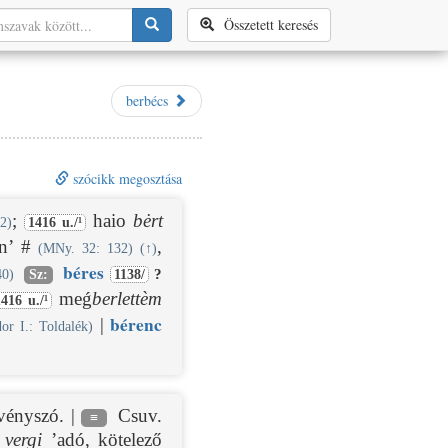
Összetett keresés
berbécs
szócikk megosztása
;
haio
bėrt
2)
1416 u./¹
hn’ #
,
(MNy. 32: 132)
(
↑
)
bér
es
?
40)
Sz:
1138/
meǵ
berlettèm
1416 u./¹
bér
enc
|
or I.: Toldalék)
vényszó. |
Csuv.
≡
.
vergi
’adó, kötelező