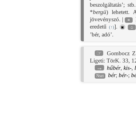
beszolgáltatás’; st
*
bergü
) lehetett.
jövevényszó. |
≡
eredetű
].
▣
(
↑
)
⌂
’bér, adó’.
☞
Gombocz Z
Ligeti: TörK. 33, 1
→
hűbér
,
kis-
,
bér
;
bér-
;
bé
Nszt