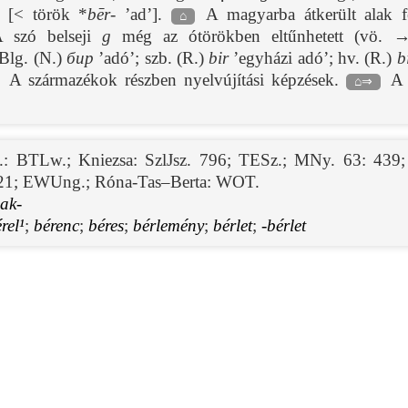
b. [< török *
bēr-
’ad’].
A magyarba átkerült alak fe
⌂
 A szó belseji
g
még az ótörökben eltűnhetett (vö. 
Blg. (N.)
бир
’adó’; szb. (R.)
bir
’egyházi adó’; hv. (R.)
b
A származékok részben nyelvújítási képzések.
A 
⌂⇒
.: BTLw.
;
Kniezsa: SzlJsz. 796
;
TESz.
;
MNy. 63: 439
21
;
EWUng.
;
Róna-Tas–Berta: WOT.
lak-
rel¹
;
bérenc
;
béres
;
bérlemény
;
bérlet
;
-bérlet