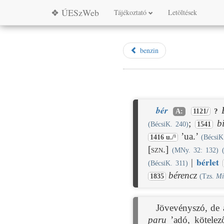
❖ ÚESzWeb
Tájékoztató
Letöltések
benzin
bér
?
A:
1121/
;
b
(BécsiK. 240)
1541
’ua.’
1416 u./¹
(BécsiK
[szn.]
(MNy. 32: 132)
bér
let
|
(BécsiK. 311)
bérencz
1835
(Tzs.
Mi
Jövevényszó, de a
paru
’adó, kötelez