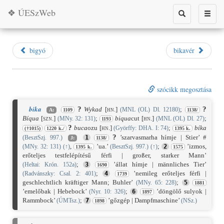
❖ ÚESzWeb
Toggle
Toggle
search
naviga
bigyó
bikavér
szócikk megosztása
bika
?
?
Wykad
[hn.]
;
(MNL (OL) Dl. 12180)
A:
1109
1138/
Bíqua
[szn.]
;
biqua
cut
[hn.]
;
(MNy. 32: 131)
(MNL (OL) Dl. 27)
1193
?
buca
ozu
[hn.]
;
bíka
(Györffy: DHA. I: 74)
(†1015)
1220 k./
1395 k.
?
’szarvasmarha hímje | Stier’ #
(BesztSzj. 997.)
1
J:
1138/
,
’ua.’
;
’izmos,
(MNy. 32: 131)
(
↑
)
(BesztSzj. 997.)
(
↑
)
2
1395 k.
1575
erőteljes testfelépítésű férfi | großer, starker Mann’
;
’állat hímje | männliches Tier’
(Heltai: Krón. 152a)
3
1690
;
’nemileg erőteljes férfi |
(Radvánszky: Csal. 2: 401)
4
1739
geschlechtlich kräftiger Mann; Buhler’
;
(MNy. 65: 228)
5
1881
’emelőbak | Hebebock’
;
’döngölő sulyok |
(Nyr. 10: 326)
6
1897
Rammbock’
;
’gőzgép | Dampfmaschine’
(ÚMTsz.)
7
(NSz.)
1898