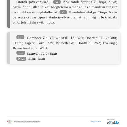
Ótörök jövevényszó. |
≡
Kök-török
buga
; CC.
boγa
,
buγa
;
oszm.
boğa
; stb.: ’bika’. Megfelelői a mongol és a mandzsu-tunguz
nyelvekben is megtalálhatók.
⌂
Kiindulási alakja: *
bı̈qa
. A szó
belseji
i
csuvas típusú átadó nyelvre utalhat; vö. még →
béklyó
. Az
5., 6. jelentéshez vö. →
bak
.
☞
Gombocz Z.: BTLw.
;
AOH. 15: 320
;
Doerfer: TE. 2: 300
;
TESz.
;
Ligeti: TörK. 279
;
Németh Gy.: HonfKial. 252
;
EWUng.
;
Róna-Tas–Berta: WOT.
→
bikavér
,
bölömbika
Nszt
bika
;
-bika