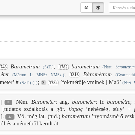
📖︎
🌍︎
Barametrum
;
barometrum
1748
(SzT.)
1782
(Nszt.
barometru
éter
;
Bárométrom
(Márton J.: MNSz.–NMSz.)
1816
(Gyarmathi
ometer’ #
;
’fokmérője vminek | Maß’
2
(SzT.)
(
↑
)
1782
(Nszt.
 |
Ném.
Barometer
; ang.
barometer
; fr.
baromètre
; 
≡
l [tudatos szóalkotás a gör.
βάρος
’nehézség, súly’ +
n].
Vö. még lat. (tud.)
barometrum
’nyomásmérő eszkö
≋
l és a németből került át.