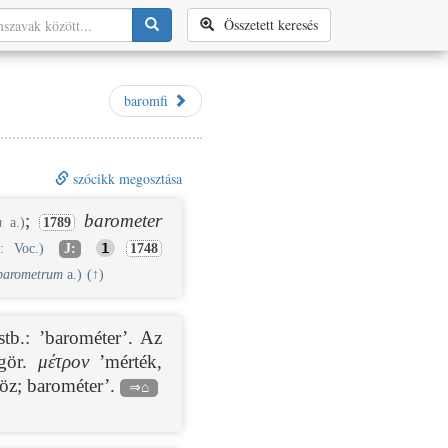
Összetett keresés
baromfi
szócikk megosztása
;
barometer
m
a.)
1789
1
: Voc.)
J:
1748
barometrum
a.)
(
↑
)
stb.: ’barométer’. Az
 gör.
μέτρον
’mérték,
z; barométer’.
⇒⌂