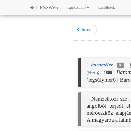
❖ ÚESzWeb
Tájékoztató
Letöltések
barom
barométer
A:
;
Barom
(Nszt.)
1800
’légsúlymérő | Bar
Nemzetközi szó.
angolból terjedt e
mérőeszköz’ alapjá
A magyarba a latinbó