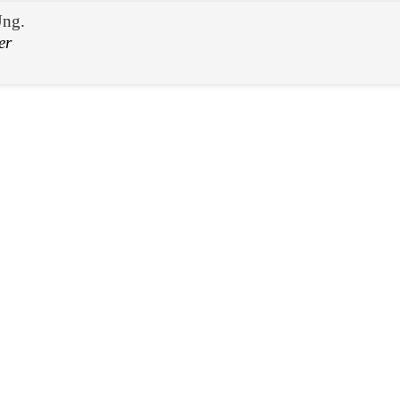
ng.
er