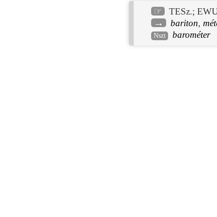
☞
TESz.
;
EWU
→
bariton
,
mét
barométer
Nszt