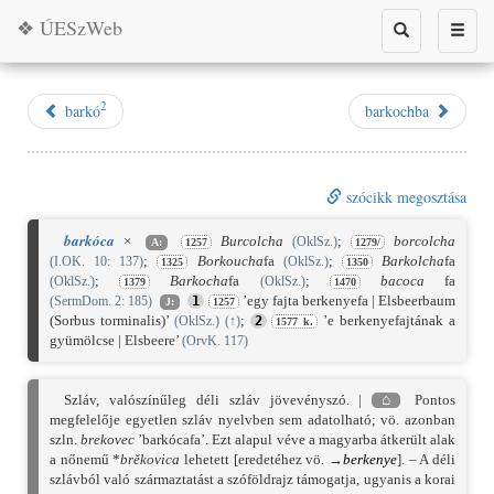
❖ ÚESzWeb
Toggle
Toggle
search
naviga
2
barkó
barkochba
szócikk megosztása
barkóca
×
Burcolcha
;
borcolcha
(OklSz.)
A:
1257
1279/
;
Borkoucha
fa
;
Barkolcha
fa
(I.OK. 10: 137)
(OklSz.)
1325
1350
;
Barkocha
fa
;
bacoca
fa
(OklSz.)
(OklSz.)
1379
1470
’egy fajta berkenyefa | Elsbeerbaum
(SermDom. 2: 185)
1
J:
1257
(Sorbus torminalis)’
;
’e berkenyefajtának a
(OklSz.)
(
↑
)
2
1577 k.
gyümölcse | Elsbeere’
(OrvK. 117)
Szláv, valószínűleg déli szláv jövevényszó. |
⌂
Pontos
megfelelője egyetlen szláv nyelvben sem adatolható; vö. azonban
szln.
brekovec
’barkócafa’. Ezt alapul véve a magyarba átkerült alak
a nőnemű *
brěkovica
lehetett [eredetéhez vö. →
berkenye
]. – A déli
szlávból való származtatást a szóföldrajz támogatja, ugyanis a korai