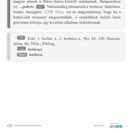
magyar adatok a Dráva–Száva közéről származnak. Hangtanához
vö. →
pokróc
.
∼
Valószínűleg idetartozik a
barkóca
’furkósbot,
bunkó, buzogány’
: ezt az magyarázhatja, hogy ha a
(
1759
: NSz.)
barkócafát tavasszal megszurkálják, a szurkálások helyét őszre
görcsösen kiforrja, így kiválóan alkalmas furkósbotnak.
☞
EtSz.
1. barkóc
a.,
2. barkóca
a.;
Nyr. 64: 130
;
Kniezsa:
SzlJsz. 82
;
TESz.
;
EWUng.
→
berkenye
Nszt
barkóca