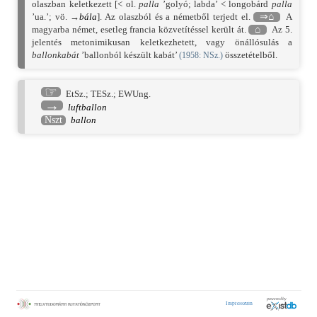
olaszban keletkezett [< ol.
palla
’golyó; labda’ < longobárd
palla
’ua.’; vö. →
bála
]. Az olaszból és a németből terjedt el.
⇒⌂
A
magyarba német, esetleg francia közvetítéssel került át.
⌂
Az 5.
jelentés metonimikusan keletkezhetett, vagy önállósulás a
ballonkabát
’ballonból készült kabát’
összetételből.
(
1958
: NSz.)
☞
EtSz.
;
TESz.
;
EWUng.
→
luftballon
Nszt
ballon