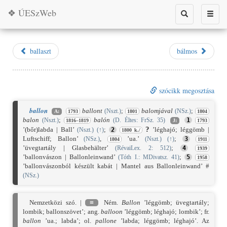
❖ ÚESzWeb
Toggle
Toggle
search
naviga
ballaszt
bálmos
szócikk megosztása
ballon
ballont
;
balomjával
;
(Nszt.)
(NSz.)
A:
1793
1801
1804
balon
;
balón
(Nszt.)
(D. Éltes: FrSz. 35)
1
1816–1819
J:
1793
?
’(bőr)labda | Ball’
;
’léghajó; léggömb |
(Nszt.)
(
↑
)
2
1800 k./
Luftschiff; Ballon’
,
’ua.’
;
(NSz.)
(Nszt.)
(
↑
)
3
1804
1911
’üvegtartály | Glasbehälter’
;
(RévaiLex. 2: 512)
4
1939
’ballonvászon | Ballonleinwand’
;
(Tóth I.: MDivatsz. 41)
5
1958
’ballonvászonból készült kabát | Mantel aus Ballonleinwand’ #
(NSz.)
Nemzetközi szó. |
≡
Ném.
Ballon
’léggömb; üvegtartály;
lombik; ballonszövet’; ang.
balloon
’léggömb; léghajó; lombik’; fr.
ballon
’ua.; labda’; ol.
pallone
’labda; léggömb; léghajó’. Az