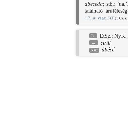
abeceda
; stb.: ’ua.
található áruféles
; ez a
(
17. sz. vége
: SzT.)
☞
EtSz.
;
NyK. 
→
cirill
ábécé
Nszt