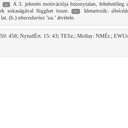
’.
A 3. jelentés motivációja bizonytalan, feltehetőleg 
⌂
égek sokaságával függhet össze.
Idetartozik:
ábécéd
∼
 lat. (h.)
abecedarius
’ua.’ átvétele.
50: 458
;
NytudÉrt. 15: 43
;
TESz.
;
Mollay: NMÉr.
;
EWUn