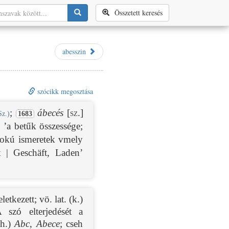
Összetett keresés
abesszin
szócikk megosztása
;
ábecés
[sz.]
Sz.)
1683
’a betűk összessége;
fokú ismeretek vmely
t | Geschäft, Laden’
tkezett; vö. lat. (k.)
szó elterjedését a
(h.)
Abc
,
Abece
; cseh