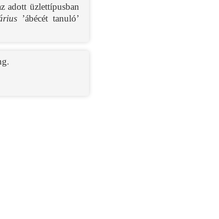
az adott üzlettípusban
árius
’ábécét tanuló’
g.