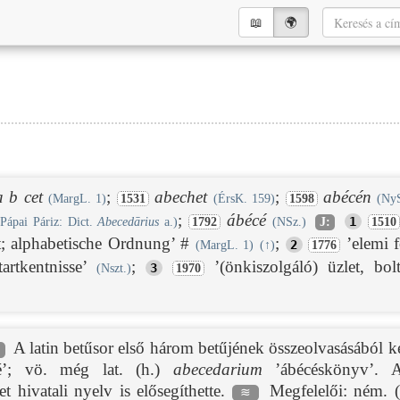
📖︎
🌍︎
a b cet
;
abechet
;
abécén
(MargL. 1)
1531
(ÉrsK. 159)
1598
(Ny
;
ábécé
1
(Pápai Páriz: Dict.
Abecedārius
a.)
1792
(NSz.)
J:
1510
t; alphabetische Ordnung’ #
;
’elemi 
2
(MargL. 1)
(
↑
)
1776
artkentnisse’
;
’(önkiszolgáló) üzlet, bol
3
(Nszt.)
1970
A latin betűsor első három betűjének összeolvasásából kele
⌂
’; vö. még lat. (h.)
abecedarium
’ábécéskönyv’. A 
 hivatali nyelv is elősegíthette.
Megfelelői: ném. 
≋