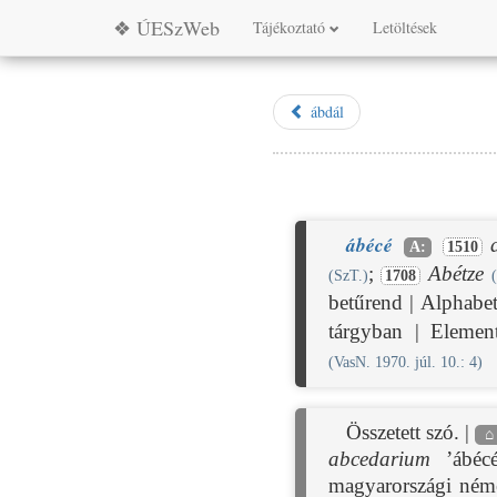
❖ ÚESzWeb
Tájékoztató
Letöltések
ábdál
ábécé
A:
1510
;
Abétze
(SzT.)
1708
betűrend | Alphabe
tárgyban | Element
(VasN. 1970. júl. 10.: 4)
Összetett szó. |
abcedarium
’ábécé
magyarországi német