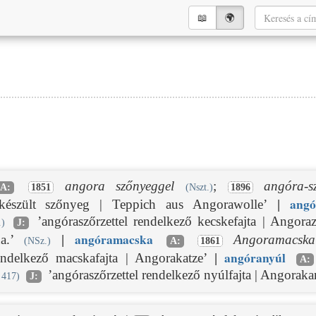
📖︎
🌍︎
angora szőnyeggel
;
angóra-s
A:
1851
(Nszt.)
1896
angó
 készült szőnyeg | Teppich aus Angorawolle’
|
’angóraszőrzettel rendelkező kecskefajta | Angor
.)
J:
angóra
macska
a.’
|
Angoramacska
(NSz.)
A:
1861
angóra
nyúl
rendelkező macskafajta | Angorakatze’
|
A:
’angóraszőrzettel rendelkező nyúlfajta | Angorak
 417)
J: