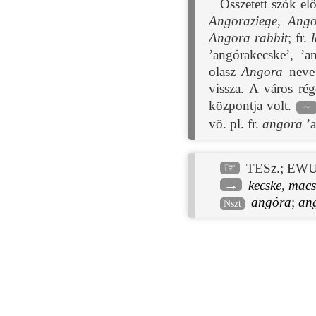
Összetett szók el
Angoraziege
,
Ango
Angora rabbit
; fr.
’angórakecske’, ’
olasz
Angora
neve 
vissza. A város ré
központja volt.
∼
vö. pl. fr.
angora
’a
☞
TESz.
;
EWU
→
kecske
,
macs
angóra
;
an
Nszt