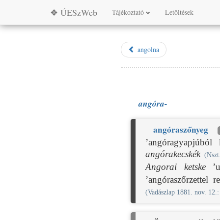
❖ ÚESzWeb
Tájékoztató
Letöltések
angolna
angóra-
angóra
szőnyeg
’angóragyapjúból
angórakecskék
(Nszt
Angorai ketske
’u
’angóraszőrzettel 
(Vadászlap 1881. nov. 12.: