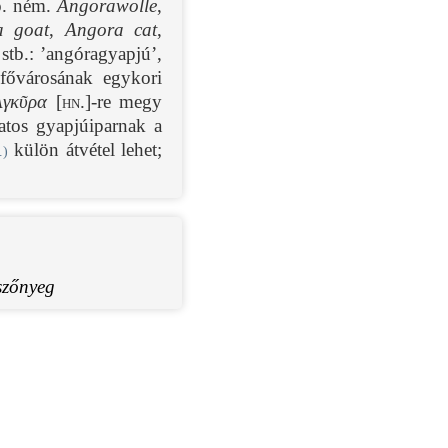
ö. ném.
Angorawolle
,
a goat
,
Angora cat
,
 stb.: ’angóragyapjú’,
fővárosának egykori
Ἀγκῦρα
[hn.]
-re megy
atos gyapjúiparnak a
külön átvétel lehet;
.)
szőnyeg