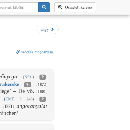
Összetett keresés
ángy
szócikk megosztása
zőnyegre
(NSz.)
J:
ra
kecske
A:
1872
aziege’ – De vö.
1801
(EME. 3: 248)
J:
angoranyulat
1881
aninchen’