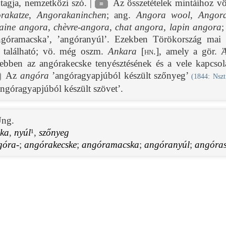
őtagja, nemzetközi szó. |
Az összetételek mintáihoz v
≡
rakatze
,
Angorakaninchen
; ang.
Angora wool
,
Angor
laine angora
,
chèvre-angora
,
chat angora
,
lapin angora
;
angóramacska’, ’angóranyúl’. Ezekben Törökország mai 
található; vö. még oszm.
Ankara
[hn.]
, amely a gör.
gebben az angórakecske tenyésztésének és a vele kapcsol
Az
angóra
’angóragyapjúból készült szőnyeg’
(
1844
: Nszt
ngóragyapjúból készült szövet’.
ng.
ka
,
nyúl
¹,
szőnyeg
góra-
;
angórakecske
;
angóramacska
;
angóranyúl
;
angóra