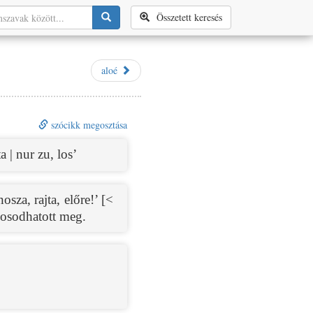
Összetett keresés
aloé
szócikk megosztása
a | nur zu, los’
osza, rajta, előre!’ [<
nosodhatott meg.