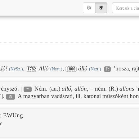
📖︎
🌍︎
ló!
;
Alló
;
álló
’nosza, rajt
(NySz.)
1782
(Nszt.)
1800
(Nszt.)
J:
vényszó. |
Ném. (au.)
alló
,
allón
, – ném. (R.)
allons
’n
≡
’].
A magyarban vadászati, ill. katonai műszóként ho
⊚
;
EWUng.
s