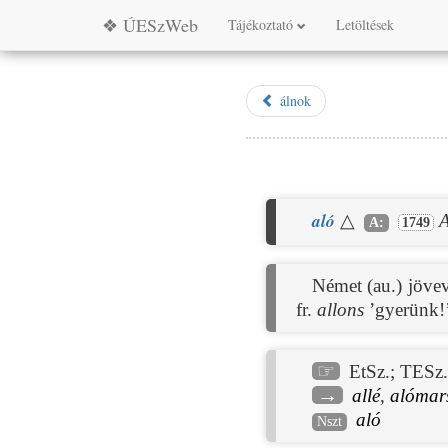
❖ ÚESzWeb
Tájékoztató
Letöltések
álnok
aló
△
A
A:
1749
Német (au.) jöve
fr.
allons
’gyerünk!
☞
EtSz.
;
TESz.
→
allé
,
alómar
aló
Nszt