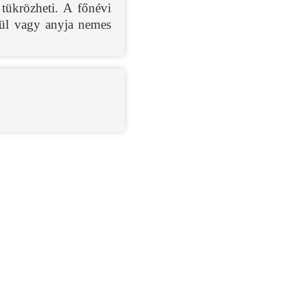
 tükrözheti. A főnévi
gül vagy anyja nemes