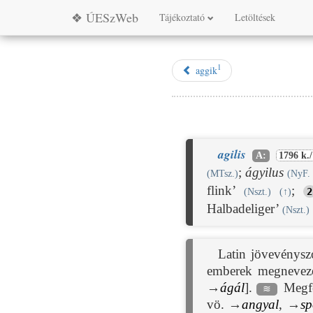
❖ ÚESzWeb
Tájékoztató
Letöltések
1
aggik
agilis
A:
1796 k./
;
ágyilus
(MTsz.)
(NyF. 
flink’
;
2
(Nszt.)
(
↑
)
Halbadeliger’
(Nszt.)
Latin jövevénysz
emberek megnevezé
→
ágál
].
Megfe
≋
vö. →
angyal
, →
s