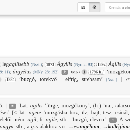
📖︎
🌍︎
leg
agilisebb
;
Ágyilis
;
Ágilis
(Nszt.)
1873
(Nyr. 2: 93)
1892
(Nyr
;
árgyélus
‹mn›
’mozgékony
1
9: 11)
(MNy. 28: 192)
J:
1796 k./
’buzgó, törekvő | eifrig, strebsam’
|
‹f
1884
(Nszt.)
ó. |
Lat.
agilis
’fürge, mozgékony’, (h.) ’ua.; ‹alacs
≡
se›’ [< lat.
agere
’mozgásba hoz; űz, hajt; tesz, csinál, 
lelői: ném.
agil
; fr.
agile
; stb.: ’buzgó, eleven’.
A szó
⌂
pongya
stb.; a
g
-s alakhoz vö. →
evangélium
, →
kollégium