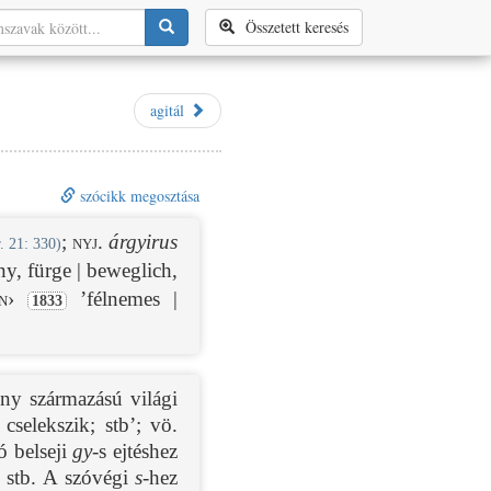
Összetett keresés
agitál
szócikk megosztása
;
nyj.
árgyirus
. 21: 330)
, fürge | beweglich,
n›
’félnemes |
1833
ony származású világi
cselekszik; stb’; vö.
 belseji
gy
-s ejtéshez
stb. A szóvégi
s
-hez