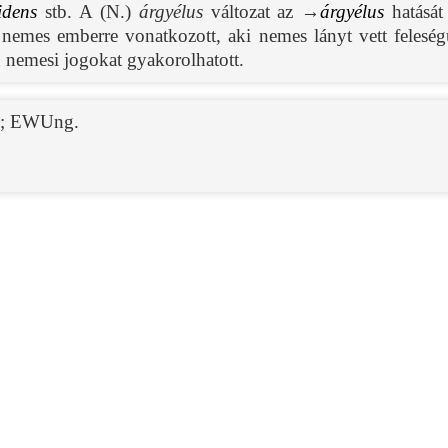
idens
stb. A (N.)
árgyélus
változat az →
árgyélus
hatását
 nemes emberre vonatkozott, aki nemes lányt vett felesé
n nemesi jogokat gyakorolhatott.
;
EWUng.