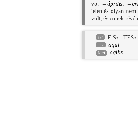
vö. →
április
, →
ev
jelentés olyan nem
volt, és ennek révé
☞
EtSz.
;
TESz.
→
ágál
agilis
Nszt