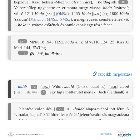
képzővel. A szó belseji
-l
-hez vö.
álcs
(→
ács
), →
boldog
stb.
≂
Valószínűleg ugyanerre az etimonra megy vissza:
hóda
’szárcsa’;
?
vö.
1211
Hoda
[szn.]
;
1465
Hoda
[szn.]
;
1800
Hóda
(OklSz.)
(
↑
)
’szárcsa’
; a megnevezés szemléletéhez vö.
(Márton J.: MNSz.–NMSz.)
→
hóka
: a szárcsa csőrének és homlokának egy része fehér.
☞
MNy. 18: 94
;
TESz.
hóda
a. is;
MNyTK. 124: 25
;
Kiss J.:
Mad. 144
;
EWUng.
→
fél-
,
hó
²,
holdkóros
szócikk megosztása
²
hold
Wdulew
hold
;
hood
(OklSz.
ödölő
a.)
A:
1367
1536
’egy fajta földterület mérték | Joch 〈Feldmaß〉’ #
(Pesti: Fab. 44a)
J:
Jelentéselkülönülés. |
⌂
A →
holdá
alapszavából jött létre. A
’virradat, hajnal’ > ’földterület-mérték’ jelentésváltozás magyarázata
az lehet, hogy ekkora területet reggel munkába állva egy nap alatt
lehet egy pár ökörrel felszántani. Hasonló szemlélethez vö. ném.
Morgen
; szbhv.
jutro
: ’virradat, hajnal; földterület-mérték’.
⌂⇒
A magyarból: szlk.
hold
; rom.
holdă
: ’földterület-mérték’.