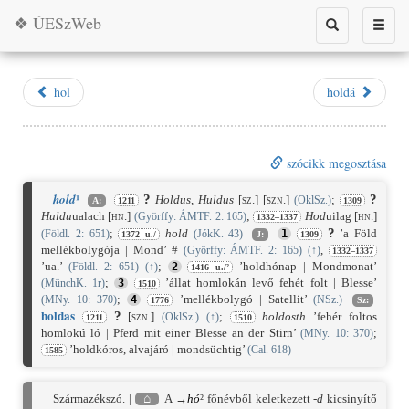
❖ ÚESzWeb
Toggle
Toggle
search
naviga
hol
holdá
szócikk megosztása
¹
hold
?
?
Holdus
,
Huldus
[sz.]
[szn.]
;
(OklSz.)
A:
1211
1309
Huldu
ualach
[hn.]
;
Hod
uilag
[hn.]
(Györffy: ÁMTF. 2: 165)
1332–1337
?
;
hold
’a Föld
(Földl. 2: 651)
(JókK. 43)
1
1372 u./
J:
1309
mellékbolygója | Mond’ #
,
(Györffy: ÁMTF. 2: 165)
(
↑
)
1332–1337
’ua.’
;
’holdhónap | Mondmonat’
(Földl. 2: 651)
(
↑
)
2
1416 u./²
;
’állat homlokán levő fehét folt | Blesse’
(MünchK. 1r)
3
1510
;
’mellékbolygó | Satellit’
(MNy. 10: 370)
4
(NSz.)
1776
Sz:
hold
as
?
[szn.]
;
holdosth
’fehér foltos
(OklSz.)
(
↑
)
1211
1510
homlokú ló | Pferd mit einer Blesse an der Stirn’
;
(MNy. 10: 370)
’holdkóros, alvajáró | mondsüchtig’
(Cal. 618)
1585
Származékszó. |
⌂
A →
hó
² főnévből keletkezett
-d
kicsinyítő