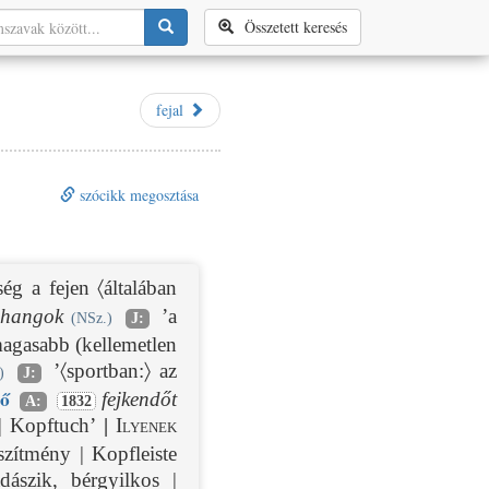
Összetett keresés
fejal
szócikk megosztása
ég a fejen 〈általában
jhangok
’a
(NSz.)
J:
magasabb (kellemetlen
’〈sportban:〉 az
)
J:
ő
fejkendőt
A:
1832
 | Kopftuch’
|
Ilyenek
íszítmény | Kopfleiste
ászik, bérgyilkos |