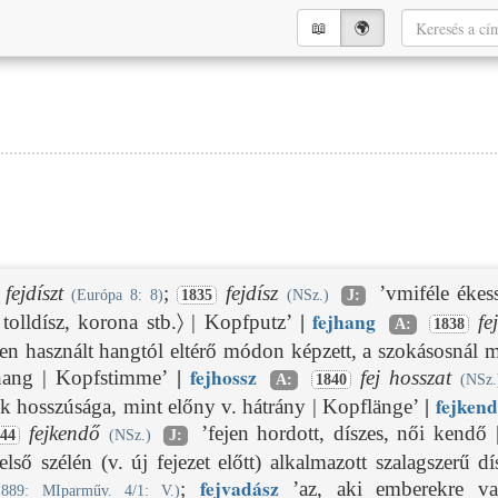
📖︎
🌍︎
fejdíszt
;
fejdísz
’vmiféle ékess
(Európa 8: 8)
1835
(NSz.)
J:
fej
hang
 tolldísz, korona stb.〉 | Kopfputz’
|
fe
A:
1838
en használt hangtól eltérő módon képzett, a szokásosnál 
fej
hossz
hang | Kopfstimme’
|
fej hosszat
A:
1840
(NSz.
fej
kend
nek hosszúsága, mint előny v. hátrány | Kopflänge’
|
fejkendő
’fejen hordott, díszes, női kendő
844
(NSz.)
J:
lső szélén (v. új fejezet előtt) alkalmazott szalagszerű d
fej
vadász
;
’az, aki emberekre vad
1889
: MIparműv. 4/1: V.)