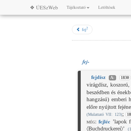
❖ ÚESzWeb
Tájékoztató
Letöltések
2
fej
fej-
fej
dísz
A:
1830
virágdísz, koszorú,
beszédben és énekb
hangzású) emberi 
előre nyújtott fejé
;
(Mulattató VII: 123)
1
fej
léc
még:
’lapok fe
〈Buchdruckerei〉’
(