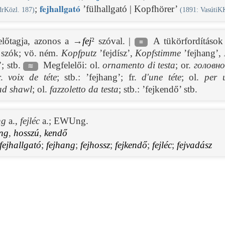
fej
hallgató
;
’fülhallgató | Kopfhörer’
drKözl. 187)
(
1891
: VasútiK
előtagja, azonos a →
fej
² szóval. |
A tükörfordítások
≡
tt szók; vö. ném.
Kopfputz
’fejdísz’,
Kopfstimme
’fejhang’,
; stb.
Megfelelői: ol.
ornamento di testa
; or.
головно
≋
r.
voix de téte
; stb.: ’fejhang’; fr.
d'une téte
; ol.
per 
ad shawl
; ol.
fazzoletto da testa
; stb.: ’fejkendő’ stb.
ng
a.,
fejléc
a.;
EWUng.
ng
,
hosszú
,
kendő
fejhallgató
;
fejhang
;
fejhossz
;
fejkendő
;
fejléc
;
fejvadász