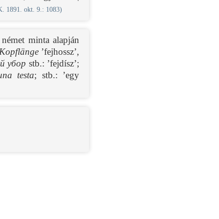
K. 1891. okt. 9.: 1083)
 német minta alapján
Kopflänge
’fejhossz’,
й убор
stb.: ’fejdísz’;
una testa
; stb.: ’egy