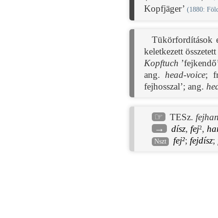
Kopfjäger’
(
1880
: Föl
Tükörfordítások 
keletkezett összete
Kopftuch
’fejkendő’
ang.
head-voice
; f
fejhosszal’; ang.
he
☞
TESz.
fejha
→
dísz
,
fej
²,
ha
fej²
;
fejdísz
;
Nszt