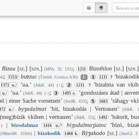
📖︎
🌍︎
Bizau
[sz.]
[szn.]
;
Bizothlon
[sz.]
[szn.]
(MNy. 32: 131)
1211
;
buͤzzuc
’bizakodik 
1
?
4)
1553/
(Tinódi: Cronica A3b)
J:
1211
’ua.’
;
’bizalma van vkib
2
?
1372 u./
(JókK. 44)
(
↑
)
1211
’ua.’
;
’gondozásra átad | anver
3
 u./
(JókK. 44)
(
↑
)
1495 e.
el | einer Sache vorsetzen’
;
’ráhagy vkir
5
(JordK. 433)
1603
byʒadalmat
’hit, bizakodás | Vertrauen’
372 u./
(JókK. 
(meg)bízik vkiben | vertrauen’
;
’bátorít, buz
(JókK. 53)
1492
bizodalmaz
|
biʒodalmaʒiatoc
’bízó, bizak
.)
1416 u./²
bizakod
ik
’
|
Bÿʒakodo
[sz.]
(MünchK. 103rb)
1460 k.
(JászGl. 3.