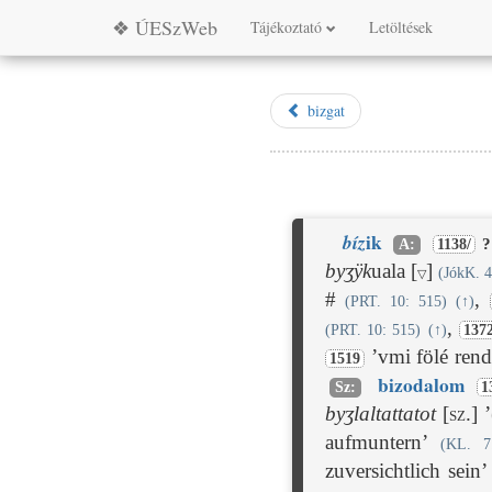
❖ ÚESzWeb
Tájékoztató
Letöltések
bizgat
bíz
ik
?
A:
1138/
byʒÿk
uala [
]
(JókK. 4
▽
#
,
(PRT. 10: 515)
(
↑
)
,
(PRT. 10: 515)
(
↑
)
1372
’vmi fölé rend
1519
bizodalom
Sz:
1
byʒlaltattatot
[sz.]
’
aufmuntern’
(KL. 7
zuversichtlich sein