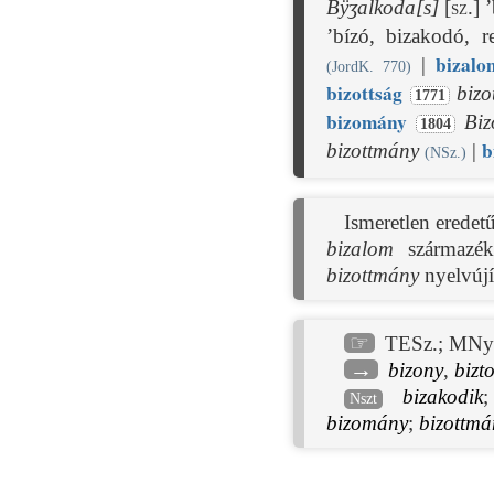
Bÿʒalkoda[s]
[sz.]
’
’bízó, bizakodó, r
bizalo
|
(JordK. 770)
bizottság
bizo
1771
bizomány
Bi
1804
b
bizottmány
|
(NSz.)
Ismeretlen eredetű
bizalom
származé
bizottmány
nyelvújí
☞
TESz.
;
MNy.
→
bizony
,
bizt
bizakodik
Nszt
bizomány
;
bizottmá