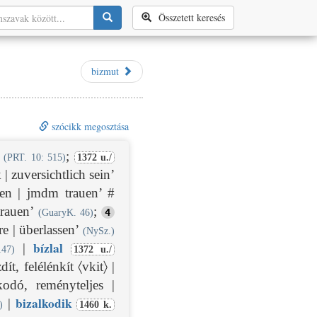
Összetett keresés
bizmut
szócikk megosztása
;
(PRT. 10: 515)
1372 u./
| zuversichtlich sein’
en | jmdm trauen’ #
trauen’
;
4
(GuaryK. 46)
e | überlassen’
(NySz.)
bíz
lal
|
147)
1372 u./
dít, felélénkít 〈vkit〉 |
odó, reményteljes |
bizalkod
ik
|
)
1460 k.