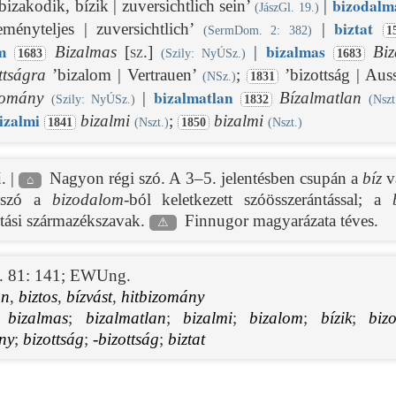
bizodalm
bizakodik, bízik | zuversichtlich sein’
|
(JászGl. 19.)
biztat
eményteljes | zuversichtlich’
|
(SermDom. 2: 382)
1
m
bizalmas
Bizalmas
[sz.]
|
Bi
1683
(Szily: NyÚSz.)
1683
ttságra
’bizalom | Vertrauen’
;
’bizottság | Aus
(NSz.)
1831
bizalmatlan
zomány
|
Bízalmatlan
(Szily: NyÚSz.)
1832
(Nszt
izalmi
bizalmi
;
bizalmi
1841
(Nszt.)
1850
(Nszt.)
. |
Nagyon régi szó. A 3–5. jelentésben csupán a
bíz
vá
⌂
kszó a
bizodalom
-ból keletkezett szóösszerántással; a
tási származékszavak.
Finnugor magyarázata téves.
⚠
 81: 141
;
EWUng.
on
,
biztos
,
bízvást
,
hitbizomány
;
bizalmas
;
bizalmatlan
;
bizalmi
;
bizalom
;
bízik
;
biz
ny
;
bizottság
;
-bizottság
;
biztat