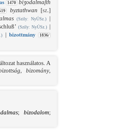
as
biʒodalmaſth
1470
byztathwan
[sz.]
519
zalmas
|
(Szily: NyÚSz.)
schluß’
|
(Szily: NyÚSz.)
bizottmány
|
.)
1836/
ltozat használatos. A
bizottság
,
bizomány
,
odalmas
;
bizodalom
;