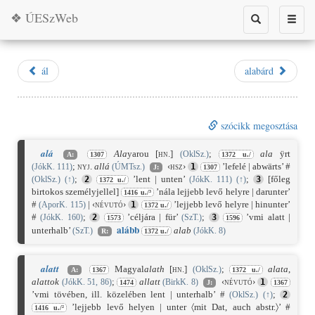
❖ ÚESzWeb
Toggle
Toggle
search
naviga
ál
alabárd
szócikk megosztása
alá
Ala
yarou
[hn.]
;
ala
ÿrt
(OklSz.)
A:
1307
1372 u./
;
nyj.
allá
‹hsz›
’lefelé | abwärts’ #
(JókK. 111)
(ÚMTsz.)
1
J:
1307
;
’lent | unten’
;
[főleg
(OklSz.)
(
↑
)
2
(JókK. 111)
(
↑
)
3
1372 u./
birtokos személyjellel]
’nála lejjebb levő helyre | darunter’
1416 u./³
#
|
‹névutó›
’lejjebb levő helyre | hinunter’
(AporK. 115)
1
1372 u./
#
;
’céljára | für’
;
’vmi alatt |
(JókK. 160)
2
(SzT.)
3
1573
1596
alá
bb
unterhalb’
alab
(SzT.)
(JókK. 8)
R:
1372 u./
alatt
Magyal
alath
[hn.]
;
alata
,
(OklSz.)
A:
1367
1372 u./
alattok
;
allatt
‹névutó›
(JókK. 51, 86)
(BirkK. 8)
1
1474
J:
1367
’vmi tövében, ill. közelében lent | unterhalb’ #
;
(OklSz.)
(
↑
)
2
’lejjebb levő helyen | unter 〈mit Dat, auch abstr.〉’ #
1416 u./²