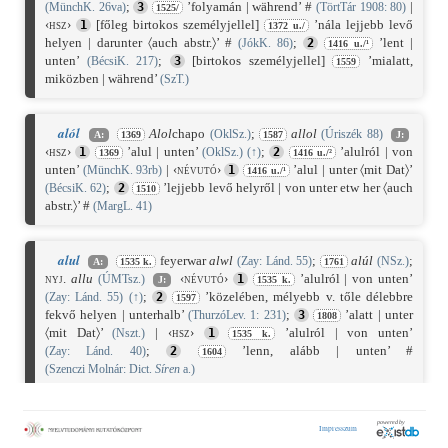
;
’folyamán | während’ #
|
(MünchK. 26va)
3
(TörtTár 1908: 80)
1525/
‹hsz›
[főleg birtokos személyjellel]
’nála lejjebb levő
1
1372 u./
helyen | darunter 〈auch abstr.〉’ #
;
’lent |
(JókK. 86)
2
1416 u./¹
unten’
;
[birtokos személyjellel]
’mialatt,
(BécsiK. 217)
3
1559
miközben | während’
(SzT.)
alól
Alol
chapo
;
allol
(OklSz.)
(Úriszék 88)
A:
1369
1587
J:
‹hsz›
’alul | unten’
;
’alulról | von
1
(OklSz.)
(
↑
)
2
1369
1416 u./²
unten’
|
‹névutó›
’alul | unter 〈mit Dat〉’
(MünchK. 93rb)
1
1416 u./¹
;
’lejjebb levő helyről | von unter etw her 〈auch
(BécsiK. 62)
2
1510
abstr.〉’ #
(MargL. 41)
alul
feyerwar
alwl
;
alúl
;
(Zay: Lánd. 55)
(NSz.)
A:
1535 k.
1761
nyj.
allu
‹névutó›
’alulról | von unten’
(ÚMTsz.)
1
J:
1535 k.
;
’közelében, mélyebb v. tőle délebbre
(Zay: Lánd. 55)
(
↑
)
2
1597
fekvő helyen | unterhalb’
;
’alatt | unter
(ThurzóLev. 1: 231)
3
1808
〈mit Dat〉’
|
‹hsz›
’alulról | von unten’
(Nszt.)
1
1535 k.
;
’lenn, alább | unten’ #
(Zay: Lánd. 40)
2
1604
(Szenczi Molnár: Dict.
Síren
a.)
alant
△
alant
;
Alann
(NySz.)
A:
1717 e./
1833
alant
as
’lenn, alább | unten’
(Kassai: Gyökerésző 1: 140)
J:
Sz: