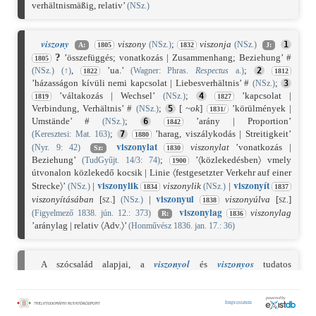
verhältnismäßig, relativ’
(NSz.)
viszony
viszony
;
viszonja
(NSz.)
(NSz.)
1
A:
1805
1832
J:
?
’összefüggés; vonatkozás | Zusammenhang; Beziehung’ #
1805
,
’ua.’
;
(NSz.)
(
↑
)
(Wagner: Phras.
Respectus
a.)
2
1822
1812
’házasságon kívüli nemi kapcsolat | Liebesverhältnis’ #
;
(NSz.)
3
’váltakozás | Wechsel’
;
’kapcsolat |
(NSz.)
4
1819
1827
Verbindung, Verhältnis’ #
;
[
~
ok
]
’körülmények |
(NSz.)
5
1831/
Umstände’ #
;
’arány | Proportion’
(NSz.)
6
1842
;
’harag, viszálykodás | Streitigkeit’
(Keresztesi: Mat. 163)
7
1880
viszony
lat
viszonylat
’vonatkozás |
(Nyr. 9: 42)
Sz:
1830
Beziehung’
;
’〈közlekedésben〉 vmely
(TudGyűjt. 14/3: 74)
1900
útvonalon közlekedő kocsik | Linie 〈festgesetzter Verkehr auf einer
viszony
l
ik
viszony
ít
Strecke〉’
|
viszonylik
|
(NSz.)
(NSz.)
1834
1837
viszony
ul
viszonyításában
[sz.]
|
viszonyúlva
[sz.]
(NSz.)
1838
viszony
lag
viszonylag
(Figyelmező 1838. jún. 12.: 373)
R:
1836
’aránylag | relativ 〈Adv.〉’
(Honművész 1836. jan. 17.: 36)
viszonyol
viszonyos
A szócsalád alapjai, a
és
tudatos
szóalkotással keletkezett származékszók. |
⌂
A →
viszon
’kölcsönös’ szóból jöttek létre
-l
igeképzővel, ill.
-s
melléknévképzővel; vö.
csodál
(→
csoda
),
kevesell
(→
kevés
), ill.
beteges
(→
beteg
),
kékes
(→
kék
) stb.