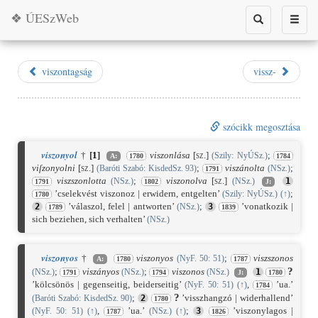
❖ ÚESzWeb
Toggle
Toggle
search
naviga
viszontagság
vissz-
szócikk megosztása
viszonyol
†
[
1
]
viszonlása
[sz.]
;
(Szily: NyÚSz.)
A:
1780
1784
viſzonyolni
[sz.]
;
viszánolta
;
(Baróti Szabó: KisdedSz. 93)
(NSz.)
1791
viszszonlotta
;
viszonolva
[sz.]
(NSz.)
(NSz.)
1
1791
1802
J:
’cselekvést viszonoz | erwidern, entgelten’
;
(Szily: NyÚSz.)
(
↑
)
1780
’válaszol, felel | antworten’
;
’vonatkozik |
2
(NSz.)
3
1789
1839
sich beziehen, sich verhalten’
(NSz.)
viszonyos
†
viszonyos
;
viszszonos
(NyF. 50: 51)
A:
1780
1787
?
;
viszányos
;
viszonos
(NSz.)
(NSz.)
(NSz.)
1
1791
1794
J:
1780
’kölcsönös | gegenseitig, beiderseitig’
,
’ua.’
(NyF. 50: 51)
(
↑
)
1784
?
;
’visszhangzó | widerhallend’
(Baróti Szabó: KisdedSz. 90)
2
1780
,
’ua.’
;
’viszonylagos |
(NyF. 50: 51)
(
↑
)
(NSz.)
(
↑
)
3
1787
1826