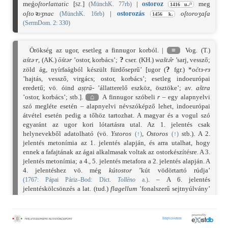
ostor
oz
meǵ
oſtorlattatic
[sz.]
|
meg
(MünchK. 77rb)
1416 u./²
ostor
ozás
oſtoꝛoʒnac
|
oſtoroʒaſa
(MünchK. 16rb)
1456 k.
(SermDom. 2: 330)
Örökség az ugor, esetleg a finnugor korból. |
≡
Vog. (T.)
?
aśtə·r
, (AK.)
ōśtər
’ostor, korbács’;
cser. (KH.)
waštǝ̑r
’sarj, vessző;
?
zöld ág, nyírfaágból készült fürdőseprű’ [ugor (
fgr.) *
oćtɜ-rɜ
’hajtás, vessző, virgács; ostor, korbács’; esetleg indoeurópai
eredetű; vö. óind
aṣṭrā-
’állatterelő eszköz, ösztöke’; av.
aštra
’ostor, korbács’; stb.].
⌂
A finnugor szóbeli
r
– egy alapnyelvi
szó megléte esetén – alapnyelvi névszóképző lehet, indoeurópai
átvétel esetén pedig a tőhöz tartozhat. A magyar és a vogul szó
egyaránt az ugor kori lótartásra utal. Az 1. jelentés csak
helynevekből adatolható (vö.
Ystoros
,
Ostoros
stb.). A 2.
(
↑
)
(
↑
)
jelentés metonímia az 1. jelentés alapján, és arra utalhat, hogy
ennek a fafajtának az ágai alkalmasak voltak az ostorkészítésre. A 3.
jelentés metonímia; a 4., 5. jelentés metafora a 2. jelentés alapján. A
4. jelentéshez vö. még
kútostor
’kút vödörtartó rúdja’
. – A 6. jelentés
(
1767
: Pápai Páriz–Bod: Dict.
Tollēno
a.)
jelentéskölcsönzés a lat. (tud.)
flagellum
’fonalszerű sejtnyúlvány’
szóból; vö. lat.
flagellum
’ostor, korbács’.
☞
Bárczi: SzófSz.
;
TESz.
;
MSzFE.
;
MSFOu. 151: 299
;
Ligeti: