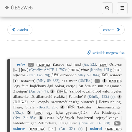
❖ ÚESzWeb
Toggle
Toggle
search
naviga
ostoba
ostrom
szócikk megosztása
ostor
Ystoros
[sz.]
[hn.]
;
Ostoros
(An. 32.)
A:
[1200 k.]
1330/
[sz.]
[hn.]
;
vſtur
;
(Györffy: ÁMTF. 1: 797)
(KönSzj. 125.)
1380 k.
1536
wſtorral
;
estorodot
;
wstaert
(Pesti: Fab. 78)
(MNy. 59: 364)
1570
1601
?
[
ɔ:
wstarert
]
;
nyj.
ustar
(MNy. 89: 382)
(ÚMTsz.)
1
J:
[1200 k.]
’egy fajta hajlékony ágú bokor, cserje | Art Strauch mit biegsamen
Zweigen’
;
’szíjból v. zsinórból való, nyeles
(An. 32.)
(
↑
)
2
1380 k.
állatserkentő, állatterelő eszköz | Peitsche’ #
;
(KönSzj. 125.)
(
↑
)
3
’baj, csapás, szerencsétlenség; büntetés | Heimsuchung,
1416 u./¹
Plage; Strafe’
;
’kútostor | Brunnenstange’
(BécsiK. 25)
4
1809
;
’egy fajta gyermekjáték | Art Kinderspiel’
(NSz.)
5
1892
;
’véglények fonalszerű sejtnyúlványa |
(Nyr. 21: 95)
6
1916
fadenförmiger Zellfortsatz, Flagellum’
(RévaiLex. 14: 858)
Sz:
ostor
os
ostor
ol
[hn.]
|
(An. 32.)
(
↑
)
[1200 k.]
1416 u./²