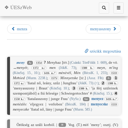
❖ ÚESzWeb
Toggle
Toggle
search
naviga
menza
menyasszony
szócikk megosztása
meny
?
Meny
haz
[hn.]
, de vö.
(Csánki: TörtFöldr. 1: 669)
A:
1354
→
menyét
;
men
;
meyn
,
m‘íng
(JókK. 73)
1372 u./
1380 k.
;
mėnėvèl
,
Mėn
;
(KönSzj. 15., 10.)
(BécsiK. 1, 255)
1416 u./¹
1533
Moͤnied
;
Minnyetske
[sz.]
(Murm. 2238.)
(Assz. Flb)
1
1575/
J:
’fiatal nő, leány, szűz | Jungfrau’
;
(JókK. 73)
(
↑
)
2
1372 u./
1380 k.
’menyasszony | Braut’
;
’〈a férj szüleinek
(KönSzj. 10.)
3
1380 k.
szempontjából〉 a fiú felesége | Schwiegertochter’ #
;
(KönSzj. 15.)
4
meny
ez
’fiatalasszony | junge Frau’
(NySz.)
1550 k./
Sz:
1416 u./¹
meny
ecske
meṅèzlèc
’eljegyez | verloben’
|
(BécsiK. 184)
1533
menyeczke
’fiatal nő, lány | junge Frau’
(Murm. 585.)
Örökség az uráli korból. |
≡
Vog. (T.)
miń
’meny’; osztj. (V.)