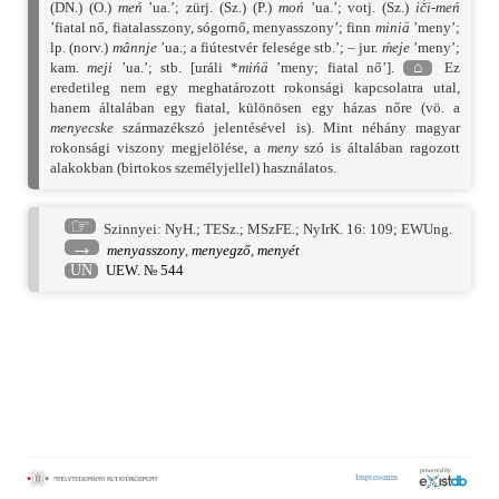
(DN.) (O.)
meń
’ua.’; zürj. (Sz.) (P.)
moń
’ua.’; votj. (Sz.)
ič́i-meń
’fiatal nő, fiatalasszony, sógornő, menyasszony’; finn
miniä
’meny’;
lp. (norv.)
mânnje
’ua.; a fiútestvér felesége stb.’; – jur.
ḿeje
’meny’;
kam.
meji
’ua.’; stb. [uráli *
mińä
’meny; fiatal nő’].
⌂
Ez
eredetileg nem egy meghatározott rokonsági kapcsolatra utal,
hanem általában egy fiatal, különösen egy házas nőre (vö. a
menyecske
származékszó jelentésével is). Mint néhány magyar
rokonsági viszony megjelölése, a
meny
szó is általában ragozott
alakokban (birtokos személyjellel) használatos.
☞
Szinnyei: NyH.
;
TESz.
;
MSzFE.
;
NyIrK. 16: 109
;
EWUng.
→
menyasszony
,
menyegző
,
menyét
UN
UEW. № 544