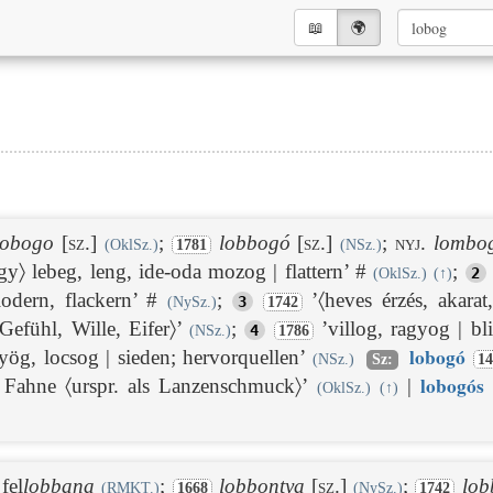
📖︎
🌍︎
lobogo
[sz.]
;
lobbogó
[sz.]
;
nyj.
lombo
(OklSz.)
1781
(NSz.)
gy〉 lebeg, leng, ide-oda mozog | flattern’ #
;
2
(OklSz.)
(
↑
)
lodern, flackern’ #
;
’〈heves érzés, akarat,
3
(NySz.)
1742
Gefühl, Wille, Eifer〉’
;
’villog, ragyog | b
4
(NSz.)
1786
lobog
ó
ötyög, locsog | sieden; hervorquellen’
(NSz.)
Sz:
1
lobog
ós
| Fahne 〈urspr. als Lanzenschmuck〉’
|
(OklSz.)
(
↑
)
fel
lobbana
;
lobbontya
[sz.]
;
lob
(RMKT.)
1668
(NySz.)
1742