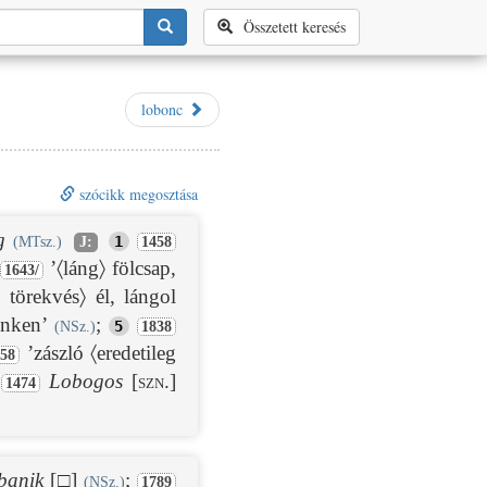
Összetett keresés
lobonc
szócikk megosztása
g
1
(MTsz.)
J:
1458
’〈láng〉 fölcsap,
1643/
 törekvés〉 él, lángol
linken’
;
5
(NSz.)
1838
’zászló 〈eredetileg
458
Lobogos
[szn.]
1474
banik
[
□]
;
(NSz.)
1789