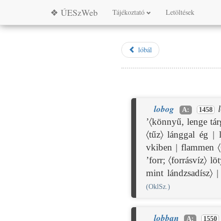
❖ ÚESzWeb
Tájékoztató
Letöltések
lóbál
lobog
A:
1458
’〈könnyű, lenge tár
〈tűz〉 lánggal ég | 
vkiben | flammen 〈
’forr; 〈forrásvíz〉 l
mint lándzsadísz〉 
(OklSz.)
lobban
A:
1550