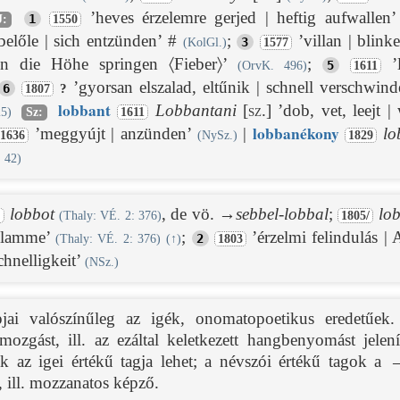
’heves érzelemre gerjed | heftig aufwallen
1
J:
1550
 belőle | sich entzünden’ #
;
’villan | blink
3
(KolGl.)
1577
| in die Höhe springen 〈Fieber〉’
;
’l
5
(OrvK. 496)
1611
’gyorsan elszalad, eltűnik | schnell verschwin
6
?
1807
lobban
t
Lobbantani
[sz.]
’dob, vet, leejt | 
25)
Sz:
1611
lobban
ékony
’meggyújt | anzünden’
|
lo
1636
(NySz.)
1829
 42)
lobbot
, de vö. →
sebbel-lobbal
;
lo
.
(Thaly: VÉ. 2: 376)
1805/
Flamme’
;
’érzelmi felindulás |
2
(Thaly: VÉ. 2: 376)
(
↑
)
1803
chnelligkeit’
(NSz.)
pjai valószínűleg az igék, onomatopoetikus eredetűek
őmozgást, ill. az ezáltal keletkezett hangbenyomást jele
ak az igei értékű tagja lehet; a névszói értékű tagok a 
 ill. mozzanatos képző.