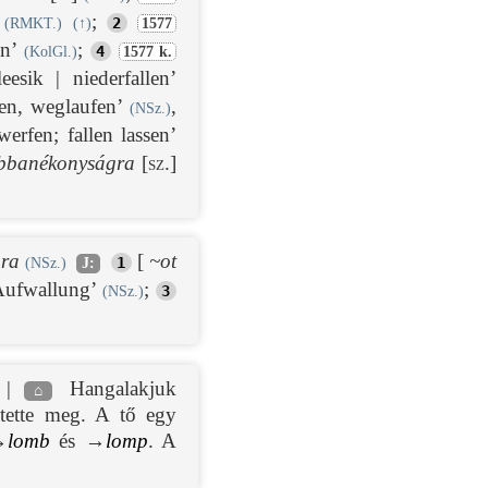
’
;
2
(RMKT.)
(
↑
)
1577
en’
;
4
(KolGl.)
1577 k.
eesik | niederfallen’
den, weglaufen’
,
(NSz.)
werfen; fallen lassen’
bbanékonyságra
[sz.]
bra
[
~
ot
1
(NSz.)
J:
 Aufwallung’
;
3
(NSz.)
. |
Hangalakjuk
⌂
nítette meg. A tő egy
→
lomb
és →
lomp
. A