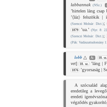
labbannak
(NSz.)
’hirtelen láng csap
’〈láz〉 felszökik 
;
(Szenczi Molnár: Dict.)
’ua.’
1879
(Nyr. 8: 2
;
(Szenczi Molnár: Dict.)
(Pák: Vadászattudomány 1:
lobb
△
A:
18. sz
vet
]
’láng | 
18. sz.
’gyorsaság | S
1876
A szócsalád ala
eredetileg a leveg
eredeti igenévszón
végződés gyakorító,