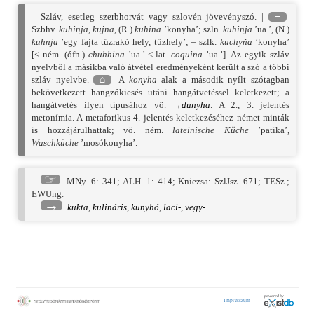
Szláv, esetleg szerbhorvát vagy szlovén jövevényszó. |
≡
Szbhv.
kuhinja
,
kujna
, (R.)
kuhina
’konyha’; szln.
kuhinja
’ua.’, (N.)
kuhnja
’egy fajta tűzrakó hely, tűzhely’; – szlk.
kuchyňa
’konyha’
[< ném. (ófn.)
chuhhina
’ua.’ < lat.
coquina
’ua.’]. Az egyik szláv
nyelvből a másikba való átvétel eredményeként került a szó a többi
szláv nyelvbe.
⌂
A
konyha
alak a második nyílt szótagban
bekövetkezett hangzókiesés utáni hangátvetéssel keletkezett; a
hangátvetés ilyen típusához vö. →
dunyha
. A 2., 3. jelentés
metonímia. A metaforikus 4. jelentés keletkezéséhez német minták
is hozzájárulhattak; vö. ném.
lateinische Küche
’patika’,
Waschküche
’mosókonyha’.
☞
MNy. 6: 341
;
ALH. 1: 414
;
Kniezsa: SzlJsz. 671
;
TESz.
;
EWUng.
→
kukta
,
kulináris
,
kunyhó
,
laci-
,
vegy-