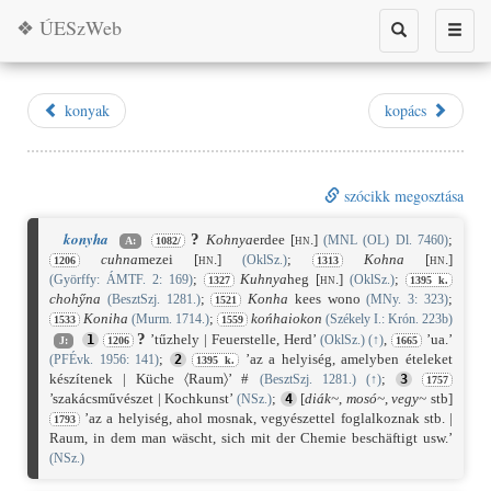
❖ ÚESzWeb
Toggle
Toggle
search
naviga
konyak
kopács
szócikk megosztása
konyha
?
Kohnya
erdee
[hn.]
;
(MNL (OL) Dl. 7460)
A:
1082/
cuhna
mezei
[hn.]
;
Kohna
[hn.]
(OklSz.)
1206
1313
;
Kuhnya
heg
[hn.]
;
(Györffy: ÁMTF. 2: 169)
(OklSz.)
1327
1395 k.
chohy̋na
;
Konha
kees wono
;
(BesztSzj. 1281.)
(MNy. 3: 323)
1521
Koniha
;
końhaiokon
(Murm. 1714.)
(Székely I.: Krón. 223b)
1533
1559
?
’tűzhely | Feuerstelle, Herd’
,
’ua.’
1
(OklSz.)
(
↑
)
J:
1206
1665
;
’az a helyiség, amelyben ételeket
(PFÉvk. 1956: 141)
2
1395 k.
készítenek | Küche 〈Raum〉’ #
;
(BesztSzj. 1281.)
(
↑
)
3
1757
’szakácsművészet | Kochkunst’
;
[
diák
~
,
mosó
~
,
vegy
~
stb]
(NSz.)
4
’az a helyiség, ahol mosnak, vegyészettel foglalkoznak stb. |
1793
Raum, in dem man wäscht, sich mit der Chemie beschäftigt usw.’
(NSz.)