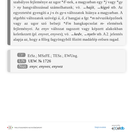
szabályos fejleménye az ugor *
δʹ
-nek, a magyarban egy *
j
vagy *
gy
>
ny
hangváltozással számolhatunk; vö. →
hajít
, →
kígyó
stb. Az
egyeztetést gyengíti a
j
-s és
gy
-s változatok hiánya a magyarban. A
régebbi változatok szóvégi
ü
,
ő
,
é
hangjai a fgr. *
m
névszóképzőnek
vagy az ugor szó belseji *
δʹm
hangkapcsolat
m-
elemének
fejleményei. Az
enyv
változat ragozott vagy képzett alakokban
keletkezett (pl.
enyvet
,
enyves
); vö. →
kedv
, →
nyelv
stb. A 2. jelentés
alapja az, hogy a főleg fagyöngyből főzött madárlép erősen ragad.
☞
EtSz.
;
MSzFE.
;
TESz.
;
EWUng.
UN
UEW. № 1726
Nszt
enyv
;
enyves
;
enyvez