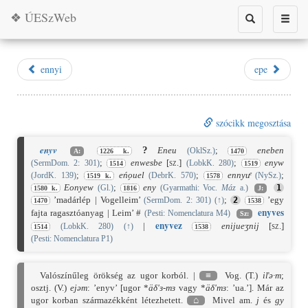
❖ ÚESzWeb
Toggle
Toggle
search
naviga
ennyi
epe
szócikk megosztása
enyv
?
Eneu
;
eneben
(OklSz.)
A:
1226 k.
1470
;
enwesbe
[sz.]
;
enyw
(SermDom. 2: 301)
(LobkK. 280)
1514
1519
;
eńo̗uel
;
ennyuͤ
;
(JordK. 139)
(DebrK. 570)
(NySz.)
1519 k.
1578
Eonyew
;
eny
(Gl.)
(Gyarmathi: Voc.
Máz
a.)
1
1580 k.
1816
J:
’madárlép | Vogelleim’
;
’egy
(SermDom. 2: 301)
(
↑
)
2
1470
1538
enyv
es
fajta ragasztóanyag | Leim’ #
(Pesti: Nomenclatura M4)
Sz:
enyv
ez
|
enijueʒnij
[sz.]
(LobkK. 280)
(
↑
)
1514
1538
(Pesti: Nomenclatura P1)
Valószínűleg örökség az ugor korból. |
≡
Vog. (T.)
iľə·m
;
osztj. (V.)
ejəm
: ’enyv’ [ugor *
äδʹɜ-mɜ
vagy *
äδʹmɜ
: ’ua.’]. Már az
ugor korban származékként létezhetett.
⌂
Mivel am.
j
és
gy