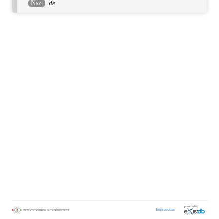
Nszt
de