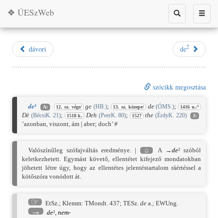
❖ ÚESzWeb
Toggle
Toggle
search
naviga
2
dávori
de
szócikk megosztása
¹
de
ge
;
de
;
(HB.)
(ÓMS.)
A:
12. sz. vége/
13. sz. közepe/
1416 u./¹
Dè
;
Deh
;
the
(BécsiK. 21)
(PeerK. 80)
(ÉrdyK. 220)
1518 k.
1527
J:
’azonban, viszont, ám | aber; doch’ #
Valószínűleg szófajváltás eredménye. |
⌂
A →
de
² szóból
keletkezhetett. Egymást követő, ellentétet kifejező mondatokban
jöhetett létre úgy, hogy az ellentétes jelentéstartalom ráértéssel a
kötőszóra vonódott át.
☞
EtSz.
;
Klemm: TMondt. 437
;
TESz.
de
a.;
EWUng.
→
de
²,
nem-