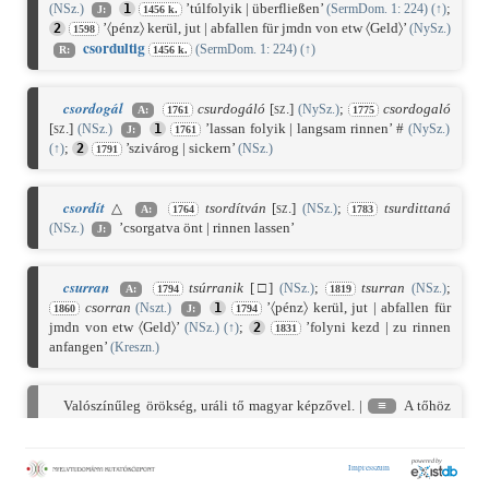
’túlfolyik | überfließen’
;
(NSz.)
1
(SermDom. 1: 224)
(
↑
)
J:
1456 k.
’〈pénz〉 kerül, jut | abfallen für jmdn von etw 〈Geld〉’
2
(NySz.)
1598
csordul
tig
(SermDom. 1: 224)
(
↑
)
R:
1456 k.
csordogál
csurdogáló
[sz.]
;
csordogaló
(NySz.)
A:
1761
1775
[sz.]
’lassan folyik | langsam rinnen’ #
(NSz.)
1
(NySz.)
J:
1761
;
’szivárog | sickern’
(
↑
)
2
(NSz.)
1791
csordít
△
tsordítván
[sz.]
;
tsurdittaná
(NSz.)
A:
1764
1783
’csorgatva önt | rinnen lassen’
(NSz.)
J:
csurran
tsúrranik
[
□]
;
tsurran
;
(NSz.)
(NSz.)
A:
1794
1819
csorran
’〈pénz〉 kerül, jut | abfallen für
(Nszt.)
1
1860
J:
1794
jmdn von etw 〈Geld〉’
;
’folyni kezd | zu rinnen
(NSz.)
(
↑
)
2
1831
anfangen’
(Kreszn.)
Valószínűleg örökség, uráli tő magyar képzővel. |
≡
A tőhöz
vö. vog. (T.)
ćork-
’csurog, csöpög’; osztj. (O.)
śǎri-
’folyik,
áramlik’; finn
soro
’hulló csepp’,
sorotta-
’csöpög’; – jur.
śulnā-
’csörgedezik ‹patak›’; szelk.
sŏrmba-
’csöpög, folyik’; kam.
šɯr-
’fut’; stb. [uráli *
ćorɜ-
’csurog, folyik, csöpög’].
⌂
A végződések