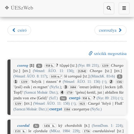
❖ ÚESzWeb
Toggle
Toggle
search
naviga
csóró
csoroszlya
szócikk megosztása
csorog
?
[
1
]
τζεργά
[sz.]
;
Churgo
(Nyr. 89: 231)
A:
950 k.
1219/
[sz.]
[hn.]
;
Chorgo
[sz.]
[hn.]
(Wenzel: ÁÚO. 11: 156)
[1264]
;
lè
ʟoroguā
[sz.]
(Wenzel: ÁÚO. 8: 117)
(MünchK. 81vb)
1416 u./²
J:
’folyik | rinnen’ #
;
1
(Wenzel: ÁÚO. 11: 156)
(
↑
)
2
1219/
1582
’〈eső〉 esik | es regnet’
;
’ereszt 〈edény〉 | lecken 〈zB.
(NySz.)
3
1604
Topf〉’
;
’〈pénz〉 kerül, jut | abfallen für
(Szenczi Molnár: Dict.)
4
1750
csorgó
?
jmdn von etw 〈Geld〉’
;
(SzT.)
(Nyr. 89: 231)
(
↑
)
Sz:
950 k.
[hn.]
;
Czurgó
’folyó | Fluß’
(Wenzel: ÁÚO. 11: 156)
(
↑
)
1219/
1621
csorgat
|
czorgattya
(Szenczi Molnár: Dict.)
(NySz.)
1584
csordul
kÿ
chordoltik
[r.]
;
(SermDom. 1: 224)
A:
1456 k.
le
cſordula
;
csurdulásival
[sz.]
(MKsz. 1984: 229)
1531 k.
1756