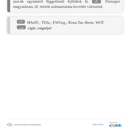
szavak egymástól függetlenül fejlődtek ki.
⚠
Finnugor
magyarázata, ill. ótörök származtatása kevésbé valószínű.
☞
MSzFE.
;
TESz.
;
EWUng.
;
Róna-Tas–Berta: WOT.
→
cigle
,
csigolya
¹