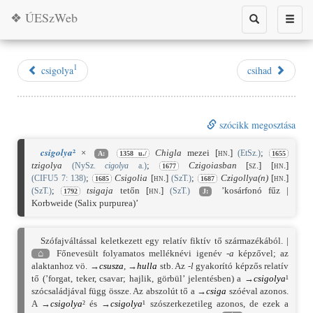
❖ ÚESzWeb
Toggle
Toggle
search
naviga
1
csigolya
csihad
szócikk megosztása
²
csigolya
×
Chigla
mezei
[hn.]
;
(EtSz.)
A:
1358 u./
1655
tzigolya
;
Czigoiasban
[sz.]
[hn.]
(NySz.
cigolya
a.)
1677
;
Csigolia
[hn.]
;
Czigollya(n)
[hn.]
(CIFU5 7: 138)
(SzT.)
1685
1687
;
tsigaja
tetőn
[hn.]
’kosárfonó fűz |
(SzT.)
(SzT.)
1792
J:
Korbweide (Salix purpurea)’
Szófajváltással keletkezett egy relatív fiktív tő származékából. |
⌂
Főnevesült folyamatos melléknévi igenév
-a
képzővel; az
alaktanhoz vö. →
csusza
, →
hulla
stb. Az
-l
gyakorító képzős relatív
tő (’forgat, teker, csavar; hajlik, görbül’ jelentésben) a →
csigolya
¹
szócsaládjával függ össze. Az abszolút tő a →
csiga
szóéval azonos.
A →
csigolya
² és →
csigolya
¹ szószerkezetileg azonos, de ezek a