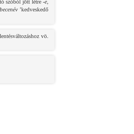
ó szóból jött létre
-e
,
becenév
’kedveskedő
lentésváltozáshoz vö.