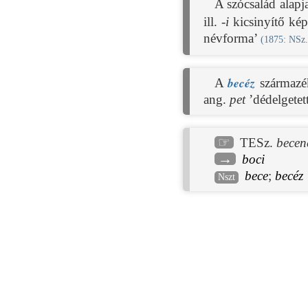
A szócsalád alapj
ill.
-i
kicsinyítő ké
névforma’
(
1875
: NSz.
becéz
A
származé
ang.
pet
’dédelgetett
☞
TESz.
becen
→
boci
bece
;
becéz
Nszt