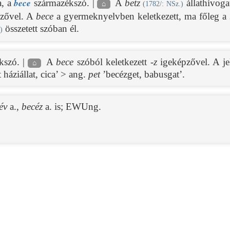
bece
a, a
származékszó. |
A
betz
állathívogat
⌂
(
1782/
: NSz.)
pzővel. A
bece
a gyermeknyelvben keletkezett, ma főleg a
összetett szóban él.
)
kszó. |
A
bece
szóból keletkezett
-z
igeképzővel. A je
⌂
 háziállat, cica’ > ang.
pet
’becézget, babusgat’.
év
a.,
becéz
a. is;
EWUng.