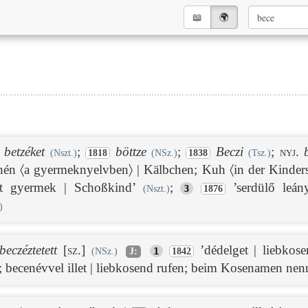
📖︎
🌍︎
betzéket
;
böttze
;
Beczi
;
nyj.
(Nszt.)
1818
(NSz.)
1838
(Tsz.)
ehén 〈a gyermeknyelvben〉 | Kälbchen; Kuh 〈in der Kinder
ett gyermek | Schoßkind’
;
’serdülő leán
3
(Nszt.)
1876
)
beczéztetett
[sz.]
’dédelget | liebkos
1
(NSz.)
J:
1842
; becenévvel illet | liebkosend rufen; beim Kosenamen ne