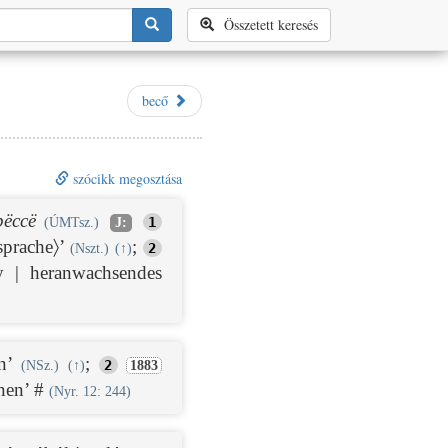
Összetett keresés
becő
szócikk megosztása
bëccë
1
(ÚMTsz.)
J:
sprache〉’
;
2
(Nszt.)
(
↑
)
y | heranwachsendes
en’
;
2
(NSz.)
(
↑
)
1883
nnen’ #
(Nyr. 12: 244)