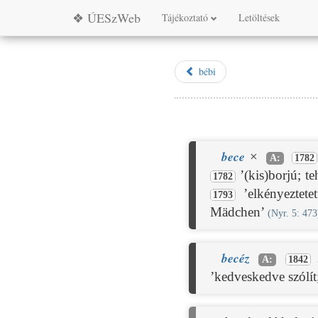
❖ ÚESzWeb
Tájékoztató
Letöltések
bébi
bece
×
A:
1782
’(kis)borjú; t
1782
’elkényeztet
1793
Mädchen’
(Nyr. 5: 473
becéz
A:
1842
’kedveskedve szólít