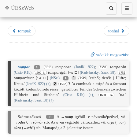
❖ ÚESzWeb
Toggle
Toggle
search
naviga
tompak
tonhal
szócikk megosztása
tompor
tomporan
;
tomparán
(JordK. 922)
A:
1519
1592
;
tomporáját
[
~a
□]
;
(Cisio K1b)
(Radvánszky: Szak. 38)
1600 k.
1755
tamporámat
[
~a
□]
’csípő; derék | Hüfte;
(NSz.)
1
J:
1519
?
Kreuz’
;
’a combnak a csípő és a farcsont
(JordK. 922)
(
↑
)
2
1592
között kodomborodó része | gewölbter Teil des Schenkels zwischen
Hüftbein und Sitzbein’
,
’ua.’
(Cisio K1b)
(
↑
)
1600 k.
(Radvánszky: Szak. 38)
(
↑
)
Származékszó. |
⌂
A →
tomp
igéből
-r
névszóképzővel; vö.
→
odor
¹, →
sömör
stb. Az
a
-ra végződő változathoz vö.
orja
(→
or
),
zúza
(→
zúz
²) stb. Manapság a 2. jelentése ismert.