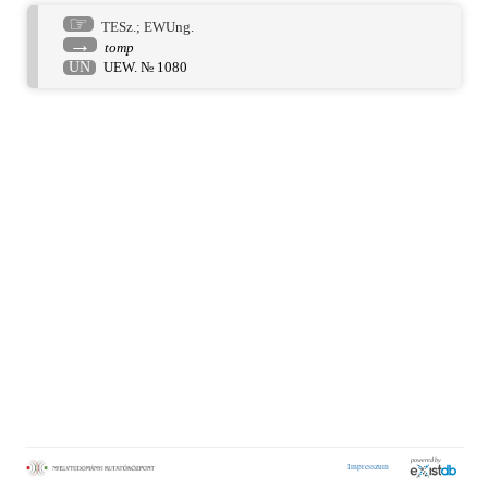
☞
TESz.
;
EWUng.
→
tomp
UN
UEW. № 1080