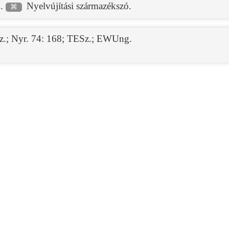
.
Nyelvújítási származékszó.
)
⌘
z.
;
Nyr. 74: 168
;
TESz.
;
EWUng.