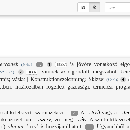
📖︎
🌍︎
terveinek
’a jövőre vonatkozó elgon
1
(NSz.)
J:
1829/
;
’vminek az elgondolt, megszabott keret
2
Sz.)
(
↑
)
1831/
vrajz; vázlat | Konstruktionszeichnung; Skizze’
;
4
(CzF.)
etben, határozatban rögzített gazdasági, termelési progr
ssal keletkezett származékszó. |
A →
terít
vagy a →
te
⌂
óképzővel; vö. →
szerv
; vö. még →
élv
. A szó keletkezésé
(ú.)
planum
’terv’ is hozzájárulhatott.
Ugyanebből a 
∼