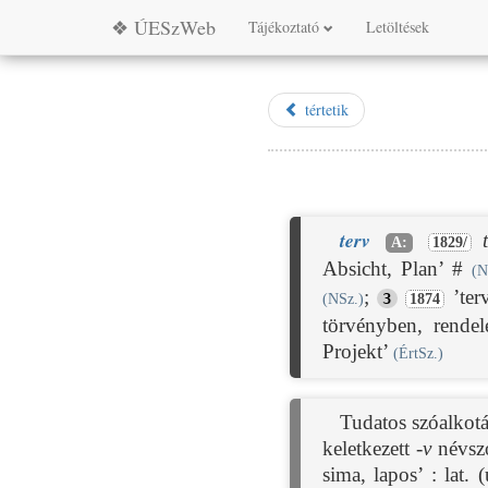
❖ ÚESzWeb
Tájékoztató
Letöltések
tértetik
terv
A:
1829/
Absicht, Plan’ #
(N
;
’ter
3
(NSz.)
1874
törvényben, rendel
Projekt’
(ÉrtSz.)
Tudatos szóalkotá
keletkezett
-v
névsz
sima, lapos’ : lat. 