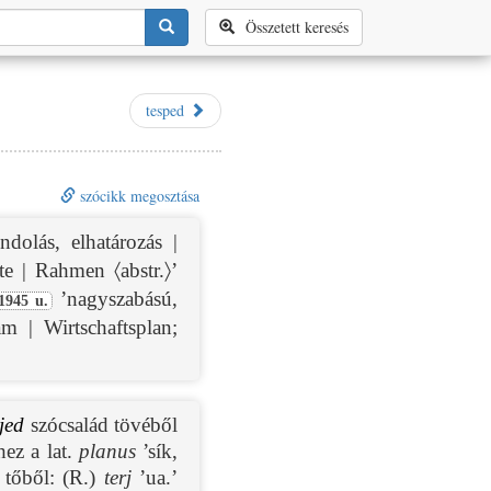
Összetett keresés
tesped
szócikk megosztása
dolás, elhatározás |
e | Rahmen 〈abstr.〉’
’nagyszabású,
1945 u.
am | Wirtschaftsplan;
rjed
szócsalád tövéből
hez a lat.
planus
’sík,
tőből: (R.)
terj
’ua.’