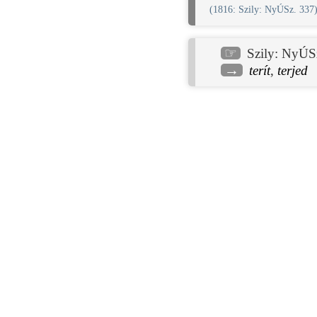
(
1816
: Szily: NyÚSz. 337
☞
Szily: NyÚS
→
terít
,
terjed