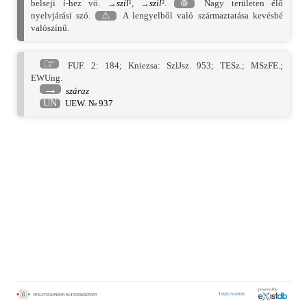
belseji
i
-hez vö. →
szil
¹, →
szil
².
⊚
Nagy területen élő
nyelvjárási szó.
⚠
A lengyelből való származtatása kevésbé
valószínű.
☞
FUF. 2: 184
;
Kniezsa: SzlJsz. 953
;
TESz.
;
MSzFE.
;
EWUng.
→
száraz
UN
UEW. № 937