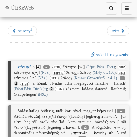
❖ ÚESzWeb
Toggle
Toggle
search
naviga
1
szirony
szirt
szócikk megosztása
²
szirony
×
[
4
]
Szirnyos
[sz.]
;
(Pápai Páriz: Dict.)
A:
1708
1802
szironnya
[
ny-j
]
;
Szirogy
,
Sziroty
;
(NSz.)
(MNy. 61: 106)
1810 k.
1818
sziromos
[sz.]
;
Szilogy
(NSz.)
(Kassai: Gyökerésző 1: 411)
1833
J:
’a hónak olvadás után megfagyott felszíne | Harsch’
1
1708
;
’zúzmara; hódara, daraeső | Rauhreif;
(Pápai Páriz: Dict.)
(
↑
)
2
1802
Graupelregen’
(NSz.)
Valószínűleg örökség, uráli kori tővel, magyar képzéssel. |
≡
A tőhöz vö. zürj. (Sz.) (V.)
ćare̮m
’(kemény) jégkéreg a havon’; – jur.
sirra
’hó; tél’; szelk.
si̮re
’hó’; kam.
səre
’ua., hóesés’; stb. [uráli
*
śarɜ
’(fagyott) hó, jégréteg a havon’].
⌂
A végződés
-n
~
-ny
denominális névszóképző; vö. →
gyertyán
, →
kemény
stb. A szó