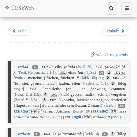
❖ ÚESzWeb
Toggle
Toggle
search
naviga
2
szála
szalad
szócikk megosztása
¹
szalad
elky
ʒalada
;
ʒalÿagÿ
el [
d-
(JókK. 60)
A:
1372 u./
1538
j
]
;
el
szallad
(Pesti: Nomenclatura H1)
(NySz.)
1
1552
J:
1372 u./
’szökik, menekül | fliehen, flüchten’ #
;
(JókK. 60)
(
↑
)
2
1416 u./¹
’fut; siet, gyorsan halad | laufen; eilen’ #
;
[főleg
(BécsiK. 171)
3
meg
~
]
’lendületbe jön | in Schwung kommen’
1552
;
’〈idő〉 gyorsan múlik | schnell vergehen
(Heltai: Dial. E3a)
4
1907/
〈Zeit〉’ #
;
’〈konyha, lakószoba〉 nagyon rendetlen
(NSz.)
5
1962
állapotban van | durcheinander sein 〈Raum, Zimmer〉’
(ÉrtSz.)
Sz:
szalad
ás
szalad
oz
èl
zaladaſomon
|
haza
(BécsiK. 39)
1416 u./¹
1575
szalad
gál
szalladoszanac
vólna
|
szaladgált
(NySz.)
(NSz.)
1776/
szalaszt
ki
ʒalaʒtondotok
[főleg
(BirkK. 4)
1
A:
1474
J: