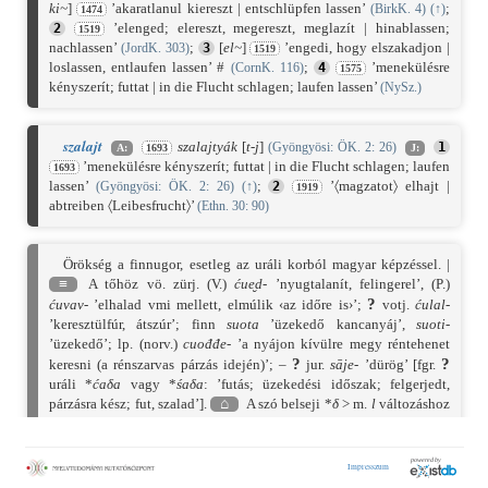
ki
~
]
’akaratlanul kiereszt | entschlüpfen lassen’
;
(BirkK. 4)
(
↑
)
1474
’elenged; elereszt, megereszt, meglazít | hinablassen;
2
1519
nachlassen’
;
[
el
~
]
’engedi, hogy elszakadjon |
(JordK. 303)
3
1519
loslassen, entlaufen lassen’ #
;
’menekülésre
(CornK. 116)
4
1575
kényszerít; futtat | in die Flucht schlagen; laufen lassen’
(NySz.)
szalajt
szalajtyák
[
t-j
]
(Gyöngyösi: ÖK. 2: 26)
1
A:
1693
J:
’menekülésre kényszerít; futtat | in die Flucht schlagen; laufen
1693
lassen’
;
’〈magzatot〉 elhajt |
(Gyöngyösi: ÖK. 2: 26)
(
↑
)
2
1919
abtreiben 〈Leibesfrucht〉’
(Ethn. 30: 90)
Örökség a finnugor, esetleg az uráli korból magyar képzéssel. |
≡
A tőhöz vö. zürj. (V.)
ćue̮d-
’nyugtalanít, felingerel’, (P.)
?
ćuvav-
’elhalad vmi mellett, elmúlik ‹az időre is›’;
votj.
ćulal-
’keresztülfúr, átszúr’; finn
suota
’üzekedő kancanyáj’,
suoti-
’üzekedő’; lp. (norv.)
cuođđe-
’a nyájon kívülre megy réntehenet
?
?
keresni (a rénszarvas párzás idején)’; –
jur.
sāje-
’dürög’ [fgr.
uráli *
ćaδa
vagy *
śaδa
: ’futás; üzekedési időszak; felgerjedt,
párzásra kész; fut, szalad’].
⌂
A szó belseji *
δ
> m.
l
változáshoz
vö. →
álom
, →
nyél
stb. A jelentések összefüggéséhez vö. →
fut
,
→
ívik
¹; Vö. még vog. (FL.)
χajt-
’fut, szalad; felgerjedt, párzásra
kész’; ném.
laufen
’szalad’ :
belaufen
’meghág’,
läufig
’felgerjedt,
párzásra kész’; stb. A szóvégek
-d
gyakorító képző;
-szt
,
-ajt