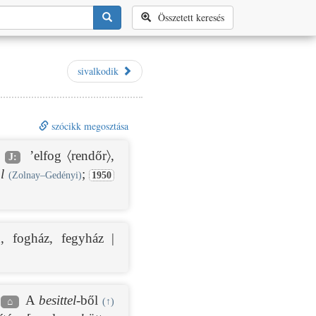
Összetett keresés
sivalkodik
szócikk megosztása
’elfog 〈rendőr〉,
J:
l
;
(Zolnay–Gedényi)
1950
, fogház, fegyház |
|
A
besittel
-ből
⌂
(
↑
)