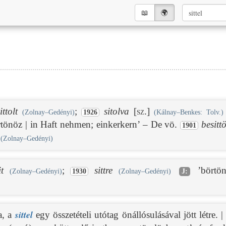
📖︎
🌍︎
ittolt
;
sitolva
[sz.]
(Zolnay–Gedényi)
1926
(Kálnay–Benkes: Tolv.)
rtönöz | in Haft nehmen; einkerkern’ – De vö.
besittö
1901
’
(Zolnay–Gedényi)
it
;
sittre
’börtön
(Zolnay–Gedényi)
1930
(Zolnay–Gedényi)
J:
sittel
a, a
egy összetételi utótag önállósulásával jött létre. 