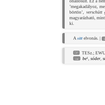
önállósult. Ez a né
’megakadályoz, meg
börtön’,
verschütt
magyarázható, min
ki.
sitt
A
elvonás. |
☞
TESz.
;
EWU
→
be
¹,
sóder
,
s