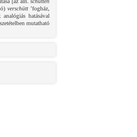
ítása [az aln.
schütten
gó)
verschütt
’fogház,
 analógiás hatásával
sszetételben mutatható