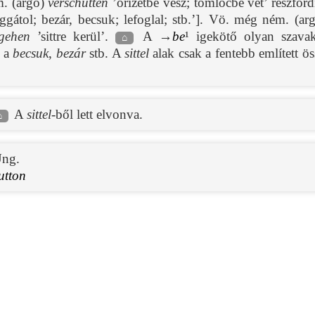
m. (argó)
verschütten
’őrizetbe vesz; tömlöcbe vet’ részford
gátol; bezár, becsuk; lefoglal; stb.’]. Vö. még ném. (ar
 gehen
’sittre kerül’.
A →
be
¹ igekötő olyan szavak
⌂
t a
becsuk
,
bezár
stb. A
sittel
alak csak a fentebb említett ö
A
sittel
-ből lett elvonva.
⌂
ng.
utton