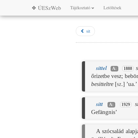
❖ ÚESzWeb
Tájékoztató
Letöltések
sit
sittel
s
A:
1888
őrizetbe vesz; bebö
besitteltre
[sz.]
’ua.
sitt
s
A:
1929
Gefängnis’
A szócsalád alapj