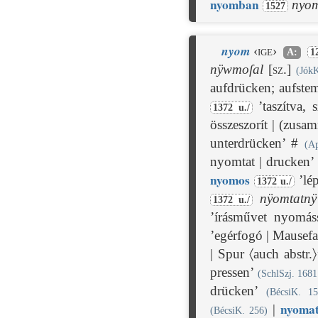
nyom
ban
nyo
1527
nyom
‹ige›
A:
1
nÿwmoſal
[sz.]
(JókK
aufdrücken; aufste
’taszítva, 
1372 u./
összeszorít | (zus
unterdrücken’ #
(A
nyomtat | drucken
nyom
os
’lép
1372 u./
nÿomtatnÿ
1372 u./
’írásművet nyomás
’egérfogó | Mausefa
| Spur 〈auch abstr.
pressen’
(SchlSzj. 1681
drücken’
(BécsiK. 15
nyom
a
|
(BécsiK. 256)