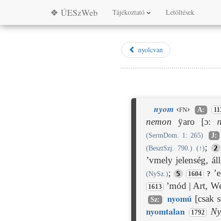
❖ ÚESzWeb
Tájékoztató
Letöltések
nyolcvan
nyom
‹fn›
A:
11
nemon
ÿaro [ɔ:
(SermDom. 1: 265)
J:
;
2
(BesztSzj. 790.)
(
↑
)
’vmely jelenség, áll
;
’e
5
?
(NySz.)
1604
’mód | Art, W
1613
nyom
ú
[csak 
Sz:
nyom
talan
Ny
1792