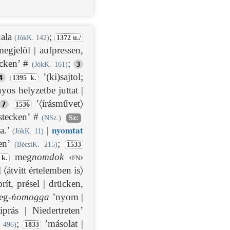
uala
;
(JókK. 142)
1372 u./
egjelöl | aufpressen,
ücken’ #
;
3
(JókK. 161)
’(ki)sajtol;
4
1395 k.
yos helyzetbe juttat |
’〈írásművet〉
7
1536
 stecken’ #
(NSz.)
Sz:
nyom
tat
a.’
|
(JókK. 11)
hen’
;
(BécsiK. 215)
1533
meg
nomdok
‹fn›
 k.
〈átvitt értelemben is〉
ít, présel | drücken,
g-
ṅomogga
’nyom |
iprás | Niedertreten’
;
’másolat |
 496)
1833