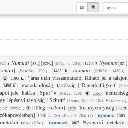
📖︎
🌍︎
Numudí
[sz.]
[szn.]
;
Nyomus
[sz.]
?
?
38/
(MNy. 32: 205)
1270
nomon
]
;
nioman
;
(BesztSzj. 790.)
1405 k.
(SchlSzj. 1470.)
’járás után visszamaradó, látható jel a talajo
1
1395 k.
’maradandóság, tartósság | Dauerhaftigkeit’
1456 k.
(Ser
apot jele, hatása | Spur’ #
;
’nemzetség 
4
(MargL. 129)
1551
gy lépésnyi távolság | Schritt’
(Szenczi Molnár: Dict.
Pléthrum
a.)
eise’
;
[főleg
~
okban
]
’kis myennyiség | kle
7
(NySz.)
1890
nyom
oz
szókapcsolatban]
|
1456 k.
(SermDom. 1: 265)
(
↑
)
1585
nyom
ozó
omtalan
‹mn›
|
Nyomozó
’detektív 
(NSz.)
1867