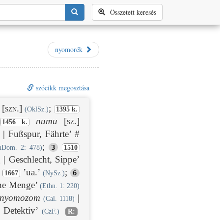
Összetett keresés
nyomorék
szócikk megosztása
[szn.]
;
(OklSz.)
1395 k.
numu
[sz.]
1456 k.
n | Fußspur, Fährte’ #
;
3
mDom. 2: 478)
1510
| Geschlecht, Sippe’
,
’ua.’
;
6
1667
(NySz.)
ine Menge’
(Ethn. 1: 220)
nyomozom
|
(Cal. 1118)
| Detektiv’
(CzF.)
R: