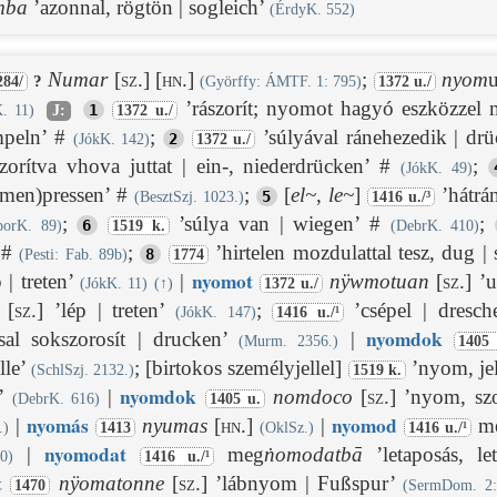
mba
’azonnal, rögtön | sogleich’
(ÉrdyK. 552)
Numar
[sz.]
[hn.]
;
nyom
?
284/
(Györffy: ÁMTF. 1: 795)
1372 u./
’rászorít; nyomot hagyó eszközzel m
1
. 11)
J:
1372 u./
mpeln’ #
;
’súlyával ránehezedik | dr
2
(JókK. 142)
1372 u./
szorítva vhova juttat | ein-, niederdrücken’ #
;
(JókK. 49)
ammen)pressen’ #
;
[
el
~
,
le
~
]
’hátrán
5
(BesztSzj. 1023.)
1416 u./³
;
’súlya van | wiegen’ #
;
6
porK. 89)
1519 k.
(DebrK. 410)
’ #
;
’hirtelen mozdulattal tesz, dug |
8
(Pesti: Fab. 89b)
1774
nyom
ot
 | treten’
|
nÿwmotuan
[sz.]
’u
(JókK. 11)
(
↑
)
1372 u./
[sz.]
’lép | treten’
;
’csépel | dresc
(JókK. 147)
1416 u./¹
nyom
dok
sal sokszorosít | drucken’
|
(Murm. 2356.)
1405
lle’
;
[birtokos személyjellel]
’nyom, jel 
(SchlSzj. 2132.)
1519 k.
nyom
dok
〉’
|
nomdoco
[sz.]
’nyom, szor
(DebrK. 616)
1405 u.
nyom
ás
nyom
od
|
nyumas
[hn.]
|
me
.)
1413
(OklSz.)
1416 u./¹
nyom
odat
|
meg
ṅomodatbā
’letaposás, let
0)
1416 u./¹
t
nÿomatonne
[sz.]
’lábnyom | Fußspur’
1470
(SermDom. 2: