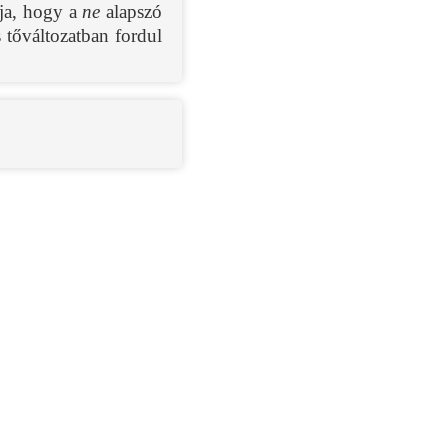
tja, hogy a
ne
alapszó
s tőváltozatban fordul