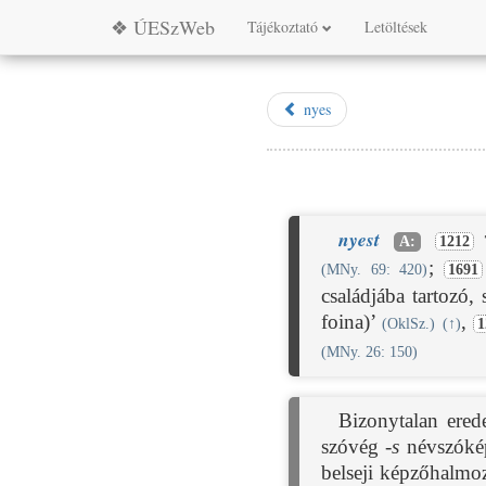
❖ ÚESzWeb
Tájékoztató
Letöltések
nyes
nyest
A:
1212
;
(MNy. 69: 420)
1691
családjába tartozó,
foina)’
,
(OklSz.)
(
↑
)
1
(MNy. 26: 150)
Bizonytalan ered
szóvég
-s
névszóké
belseji képzőhalm