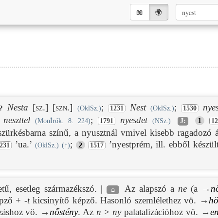
📖︎
🌍︎
Nesta
[sz.]
[szn.]
;
Nest
;
nye
?
(OklSz.)
1231
(OklSz.)
1530
neszttel
;
nyesdet
1
(MonÍrók. 8: 224)
1791
(NSz.)
J:
12
 szürkésbarna színű, a nyusztnál vmivel kisebb ragadozó á
’ua.’
;
’nyestprém, ill. ebből készül
2
231
(OklSz.)
(
↑
)
1517
etű, esetleg származékszó. |
Az alapszó a
ne
(a →
n
⌂
pző +
-t
kicsinyítő képző. Hasonló szemlélethez vö. →
hö
ozáshoz vö. →
nőstény
. Az
n
>
ny
palatalizációhoz vö. →
e