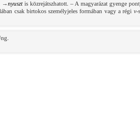
 a →
nyuszt
is közrejátszhatott. – A magyarázat gyenge pon
talában csak birtokos személyjeles formában vagy a régi
v
-
ng.