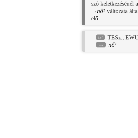
szó keletkezésénél
→
nő
² változata ál
elő.
☞
TESz.
;
EWU
→
nő
²