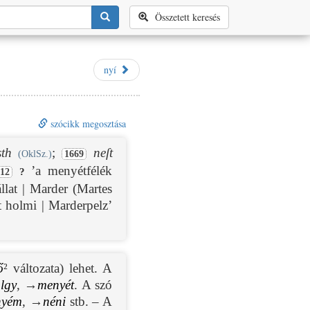
Összetett keresés
nyí
szócikk megosztása
sth
;
neſt
(OklSz.)
1669
’a menyétfélék
?
12
llat | Marder (Martes
t holmi | Marderpelz’
ő
² változata) lehet. A
lgy
, →
menyét
. A szó
nyém
, →
néni
stb. – A