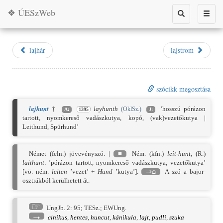
❖ ÚESzWeb
Toggle
Toggle
search
naviga
lajhár
lajstrom
szócikk megosztása
lajhunt
†
layhunth
’hosszú pórázon
(OklSz.)
A:
1395
J:
tartott, nyomkereső vadászkutya, kopó, (vak)vezetőkutya |
Leithund, Spürhund’
Német (feln.) jövevényszó. |
≡
Ném. (kfn.)
leit-hunt
, (R.)
laithunt
: ’pórázon tartott, nyomkereső vadászkutya; vezetőkutya’
[vö. ném.
leiten
’vezet’ +
Hund
’kutya’].
⇒⌂
A szó a bajor-
osztrákból kerülhetett át.
☞
UngJb. 2: 95
;
TESz.
;
EWUng.
→
cinikus
,
hentes
,
huncut
,
kánikula
,
lajt
,
pudli
,
szuka