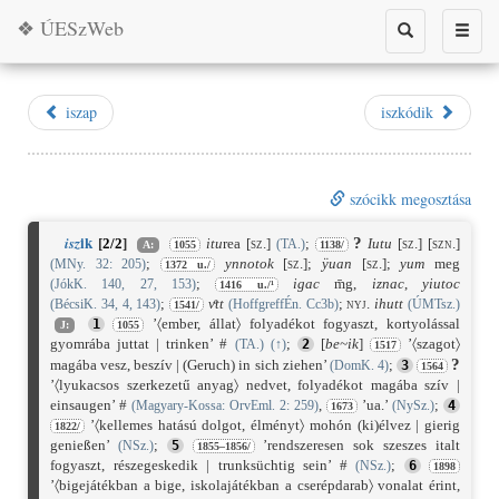
❖ ÚESzWeb
Toggle
Toggle
search
naviga
iszap
iszkódik
szócikk megosztása
ik
isz
?
[
2/2
]
itu
rea
[sz.]
;
Iutu
[sz.]
[szn.]
(TA.)
A:
1055
1138/
;
ynnotok
[sz.]
;
ÿuan
[sz.]
;
yum
meg
(MNy. 32: 205)
1372 u./
;
igac
m̄g,
iznac
,
yiutoc
(JókK. 140, 27, 153)
1416 u./¹
;
vͤtt
;
nyj.
ihutt
(BécsiK. 34, 4, 143)
(HoffgreffÉn. Cc3b)
(ÚMTsz.)
1541/
’〈ember, állat〉 folyadékot fogyaszt, kortyolással
1
J:
1055
gyomrába juttat | trinken’ #
;
[
be
~
ik
]
’〈szagot〉
(TA.)
(
↑
)
2
1517
?
magába vesz, beszív | (Geruch) in sich ziehen’
;
(DomK. 4)
3
1564
’〈lyukacsos szerkezetű anyag〉 nedvet, folyadékot magába szív |
einsaugen’ #
,
’ua.’
;
(Magyary-Kossa: OrvEml. 2: 259)
(NySz.)
4
1673
’〈kellemes hatású dolgot, élményt〉 mohón (ki)élvez | gierig
1822/
genießen’
;
’rendszeresen sok szeszes italt
(NSz.)
5
1855–1856/
fogyaszt, részegeskedik | trunksüchtig sein’ #
;
(NSz.)
6
1898
’〈bigejátékban a bige, iskolajátékban a cserépdarab〉 vonalat érint,