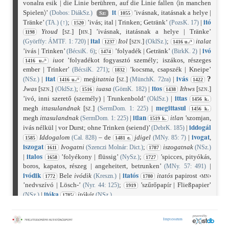
vonalra esik | die Linie berühren, auf die Linie fallen 〈in manchen
it
Spielen〉’
’ivásnak, itatásnak a helye |
(Dobos: DiákSz.)
Sz:
1055
itó
Tränke’
;
’ivás; ital | Trinken; Getränk’
|
(TA.)
(
↑
)
(PozsK. 17)
1520
Ytoud
[sz.]
[hn.]
’ivásnak, itatásnak a helye | Tränke’
1198
ital
|
Itol
[szn.]
;
italat
(Györffy: ÁMTF. 1: 720)
(OklSz.)
1237
1416 u./¹
ivó
’ivás | Trinken’
;
’folyadék | Getränk’
|
(BécsiK. 6)
(BirkK. 2)
1474
iuot
’folyadékot fogyasztó személy; iszákos, részeges
1416 u./¹
ember | Trinker’
;
’kocsma, csapszék | Kneipe’
(BécsiK. 271)
1832
itat
ivás
?
|
meǵ
itatnia
[sz.]
|
(NSz.)
(MünchK. 72ra)
1416 u./²
1422
itos
Jwas
[szn.]
;
iuasa
|
Ithws
[szn.]
(OklSz.)
(GömK. 182)
1516
1438
ittas
’ivó, inni szerető (személy) | Trunkenbold’
|
(OklSz.)
1456 k.
megittasul
megh
ittasulandnak
[sz.]
|
(SermDom. 1: 225)
1456 k.
itlan
megh
ittasulandnak
|
itlan
’szomjan,
(SermDom. 1: 225)
1519 k.
iddogál
ivás nélkül | vor Durst; ohne Trinken (seiend)’
|
(DebrK. 185)
ivogat
Iddogalom
– de
jdigel
|
,
(Cal. 828)
(MNy. 85: 7)
1585
1481 e.
iszogat
Ivogatni
;
iszogatnak
(Szenczi Molnár: Dict.)
(NSz.)
1611
1787
italos
|
’folyékony | flüssig’
;
’spicces, pityókás,
(NySz.)
1658
1727
boros, kapatos, részeg | angeheitert, betrunken’
|
(MNy. 57: 491)
ivód
ik
itatós
Bele
ivódik
|
itatós
papirost
‹mn›
(Kreszn.)
1772
1780
’nedvszívó | Lösch-’
;
’szűrőpapír | Fließpapier’
(Nyr. 44: 125)
1919
itóka
|
itókát
(NSz.)
(NSz.)
1785/
?
Örökség a finnugor korból. |
≡
Vog. (T.)
äj-
, (Szo.)
aj-
;
osztj.