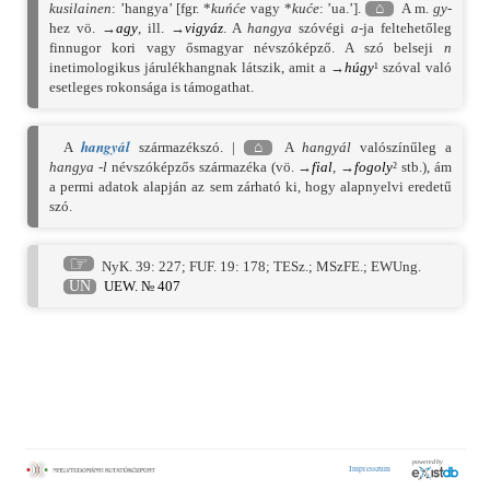
kusilainen
: ’hangya’ [fgr. *
kuńće
vagy *
kuće
: ’ua.’].
⌂
A m.
gy
-
hez vö. →
agy
, ill. →
vigyáz
. A
hangya
szóvégi
a
-ja feltehetőleg
finnugor kori vagy ősmagyar névszóképző. A szó belseji
n
inetimologikus járulékhangnak látszik, amit a →
húgy
¹ szóval való
esetleges rokonsága is támogathat.
hangyál
A
származékszó. |
⌂
A
hangyál
valószínűleg a
hangya
-l
névszóképzős származéka (vö. →
fial
, →
fogoly
² stb.), ám
a permi adatok alapján az sem zárható ki, hogy alapnyelvi eredetű
szó.
☞
NyK. 39: 227
;
FUF. 19: 178
;
TESz.
;
MSzFE.
;
EWUng.
UN
UEW. № 407