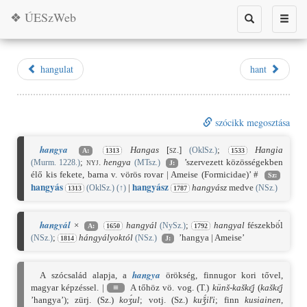
❖ ÚESzWeb
Toggle
Toggle
search
naviga
hangulat
hant
szócikk megosztása
hangya
Hangas
[sz.]
;
Hangia
(OklSz.)
A:
1313
1533
;
nyj.
hengya
’szervezett közösségekben
(Murm. 1228.)
(MTsz.)
J:
élő kis fekete, barna v. vörös rovar | Ameise (Formicidae)’ #
Sz:
hangyá
s
hangyá
sz
|
hangyász
medve
(OklSz.)
(
↑
)
(NSz.)
1313
1787
hangyál
×
hangyál
;
hangyal
fészekbö́l
(NySz.)
A:
1650
1792
;
hángyályoktól
’hangya | Ameise’
(NSz.)
(NSz.)
1814
J:
hangya
A szócsalád alapja, a
örökség, finnugor kori tővel,
magyar képzéssel. |
≡
A tőhöz vö. vog. (T.)
künš-kaškɛ̮̄j
(
kaškɛ̮̄j
’hangya’); zürj. (Sz.)
koʒ́ul
; votj. (Sz.)
kuǯ́iľi
; finn
kusiainen
,