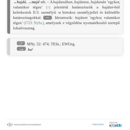
→
hajdú
, →
majd
stb. – A
hajdanában
,
hajdanta
,
hajdanán
’egykor,
valamikor régen’
jelentésű határozószók a
hajdan
-ból
(
↑
)
keletkeztek E/3. személyű
-a
birtokos személyjellel és különféle
határozóragokkal.
∼
Idetartozik:
hajdant
’egykor, valamikor
régen’
, amelynek
-t
végződése nyomatékosító szerepű
(
1723
: NySz.)
lokatívuszrag.
☞
MNy. 52: 474
;
TESz.
;
EWUng.
→
ha
¹