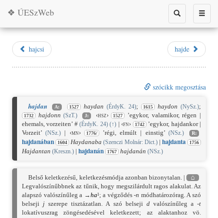
❖ ÚESzWeb
Toggle
Toggle
search
naviga
hajcsi
hajde
szócikk megosztása
hajdan
haydan
;
haydon
;
(ÉrdyK. 24)
(NySz.)
A:
1527
1615
hajdonn
‹hsz›
’egykor, valamikor, régen |
(SzT.)
1732
J:
1527
ehemals, vorzeiten’ #
|
‹fn›
’egykor, hajdankor |
(ÉrdyK. 24)
(
↑
)
1742
Vorzeit’
|
‹mn›
’régi, elmúlt | einstig’
(NSz.)
(NSz.)
1776/
R:
hajdan
ában
hajdan
ta
Haydanaba
|
(Szenczi Molnár: Dict.)
1604
1756
hajdan
án
Hajdantan
|
hajdanán
(Kreszn.)
(NSz.)
1767
Belső keletkezésű, keletkezésmódja azonban bizonytalan. |
⌂
Legvalószínűbbnek az tűnik, hogy megszilárdult ragos alakulat. Az
alapszó valószínűleg a →
ha
¹; a végződés
-n
módhatározórag. A szó
belseji
j
szerepe tisztázatlan. A szó belseji
d
valószínűleg a
-t
lokatívuszrag zöngésedésével keletkezett; az alaktanhoz vö.