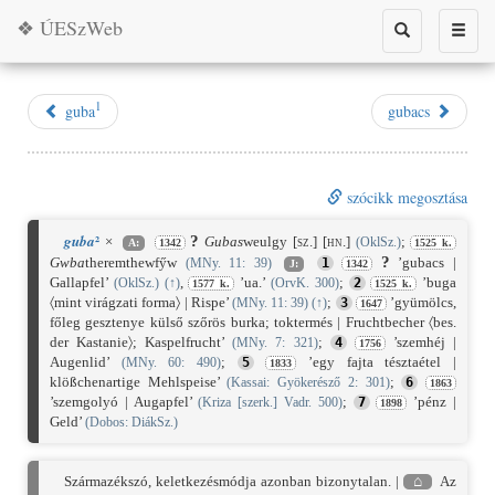
❖ ÚESzWeb
Toggle
Toggle
search
naviga
1
guba
gubacs
szócikk megosztása
²
guba
?
×
Gubas
weulgy
[sz.]
[hn.]
;
(OklSz.)
A:
1342
1525 k.
?
Gwba
theremthewfy̋w
’gubacs |
(MNy. 11: 39)
1
J:
1342
Gallapfel’
,
’ua.’
;
’buga
(OklSz.)
(
↑
)
(OrvK. 300)
2
1577 k.
1525 k.
〈mint virágzati forma〉 | Rispe’
;
’gyümölcs,
(MNy. 11: 39)
(
↑
)
3
1647
főleg gesztenye külső szőrös burka; toktermés | Fruchtbecher 〈bes.
der Kastanie〉; Kaspelfrucht’
;
’szemhéj |
(MNy. 7: 321)
4
1756
Augenlid’
;
’egy fajta tésztaétel |
(MNy. 60: 490)
5
1833
klößchenartige Mehlspeise’
;
(Kassai: Gyökerésző 2: 301)
6
1863
’szemgolyó | Augapfel’
;
’pénz |
(Kriza [szerk.] Vadr. 500)
7
1898
Geld’
(Dobos: DiákSz.)
Származékszó, keletkezésmódja azonban bizonytalan. |
⌂
Az