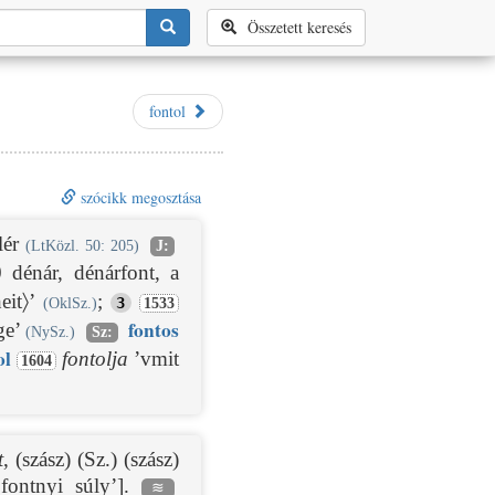
Összetett keresés
fontol
szócikk megosztása
lér
(LtKözl. 50: 205)
J:
dénár, dénárfont, a
eit〉’
;
3
(OklSz.)
1533
font
os
ge’
(NySz.)
Sz:
ol
fontolja
’vmit
1604
t
, (szász) (Sz.) (szász)
ontnyi súly’].
≋