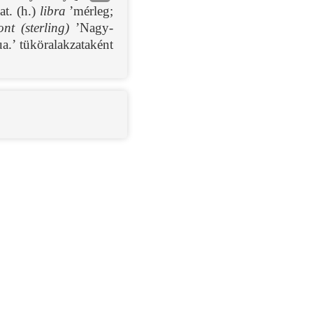
at. (h.)
libra
’mérleg;
ont (sterling)
’Nagy-
a.’ tüköralakzataként