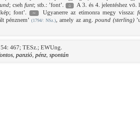
und
; cseh
funt
; stb.: ’font’.
A 3. és 4. jelentéshez vö. l
⌂
gkép; font’.
Ugyanerre az etimonra megy vissza:
f
∼
ált pénznem’
, amely az ang.
pound (sterling)
’u
(
1794/
: NSz.)
54: 467
;
TESz.
;
EWUng.
fontos
,
panzió
,
pénz
,
spontán