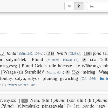
📖︎
🌍︎
fontal
;
fwnth
;
fond
tal
./²
(MünchK. 106va)
1519
(OklSz.)
1696
ri súlymérték | Pfund’
;
’240 
2
(MünchK. 106va)
(
↑
)
1434
nzegység | Pfund Geldes 〈die höchste alte Währungseinh
 | Waage 〈als Sternbild〉’
;
’mérleg | Waa
4
(Murm. 48.)
1565
font
ontnyi súlyú, súlyos | pfundig, gewichtig’
|
(Cal. 1086)
en’
(Szenczi Molnár: Dict.)
vevényszó. |
Ném. (kfn.)
phunt
, (kor. úfn.) (h.)
phund
≡
.
Pfund
: ’súlymérték; pénzegység’ [< lat.
pondo
’egy f