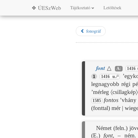
❖ ÚESzWeb
Tájékoztató
Letöltések
fonográf
font
△
A:
1416 u
’egyko
1
1416 u./²
legnagyobb régi pé
’mérleg 〈csillagkép〉
fontos
’vhány f
1585
(fonttal) mér | wieg
Német (feln.) jö
(E.)
fǫnt
, – ném