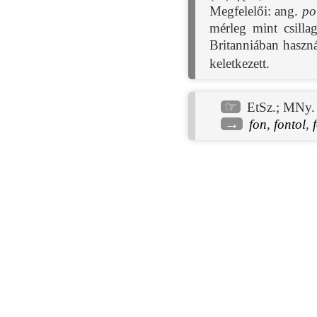
Megfelelői: ang.
po
mérleg mint csilla
Britanniában haszn
keletkezett.
☞
EtSz.
;
MNy. 
→
fon
,
fontol
,