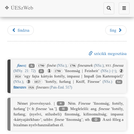
❖ ÚESzWeb
Toggle
Toggle
search
naviga
findzsa
fing
szócikk megosztása
finesz
finést
;
finesznek
;
nyj.
finessz
(NSz.)
(NSz.)
A:
1790/
1796
’finomság | Feinheit’
;
(MNy. 21: 72)
1
(NSz.)
(
↑
)
2
J:
1790/
’egy fajta kártyás fortély, impassz | Impaß 〈im Kartenspiel〉’
1824
;
’fortély, furfang | Kniff, Finesse’
(NSz.)
3
(NSz.)
1857/
Sz:
finesz
es
fineszes
(Pais-Eml. 517)
1926
Német jövevényszó. |
≡
Ném.
Finesse
’finomság; fortély,
furfang’ [< fr.
finesse
’ua.’].
≋
Megfelelői: ang.
finesse
’fortély,
furfang; (nyelvi, stílusbeli) finomság, kifinomultság; impassz
‹kártyajátékban›’; szbhv.
finese
’finomság’; stb.
⊚
A szó főleg a
bizalmas nyelvhasználatban él.