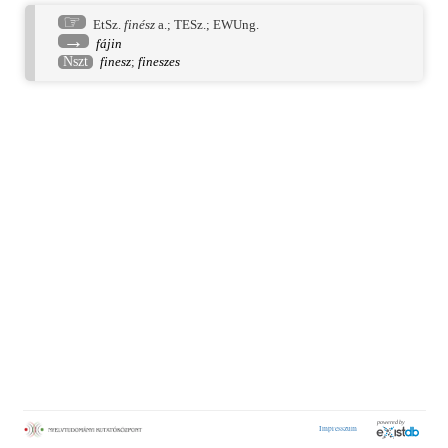
☞
EtSz.
finész
a.;
TESz.
;
EWUng.
→
fájin
Nszt
finesz
;
fineszes